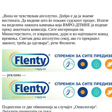
„Вина не чувствувам апсолутно. Добро е да ја знаеме
вистината. Да видиме што ќе покаже судскиот процес. Излезе
на виделина лажната кампања која ВМРО-ДПМНЕ ја водеше
преку анкетната комисија. Сите ингеренции на
Министерството, се извршувани, дури и во најтешките ковид
времиња. Сметам дека апсолутно секој, ако го прекршил
законот, треба да одговара“, рече Филипче.
— реклама —
Поднесени се две обвиненија за случајот „Онкологија“.
Деталите прочитајте ги тука: