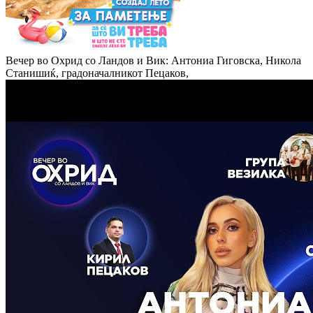
Вечер во Охрид со Ландов и Вик: Антониа Гиговска, Никола
Станишиќ, градоначалникот Пецаков,