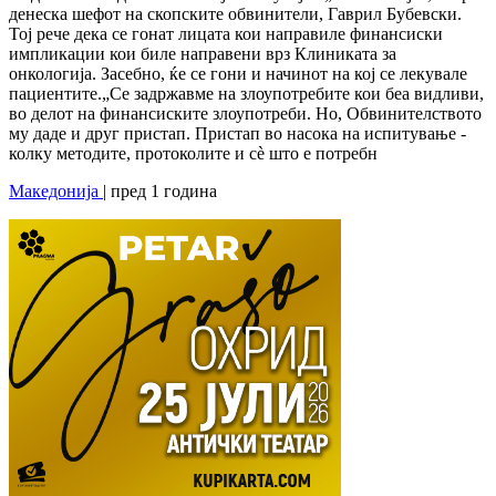
денеска шефот на скопските обвинители, Гаврил Бубевски.
Тој рече дека се гонат лицата кои направиле финансиски
импликации кои биле направени врз Клиниката за
онкологија. Засебно, ќе се гони и начинот на кој се лекувале
пациентите.„Се задржавме на злоупотребите кои беа видливи,
во делот на финансиските злоупотреби. Но, Обвинителството
му даде и друг пристап. Пристап во насока на испитување -
колку методите, протоколите и сѐ што е потребн
Македонија
| пред 1 година