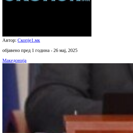
Автор:
Скопје1.мк
објавено пред 1 година -
26 мај, 2025
Македонија