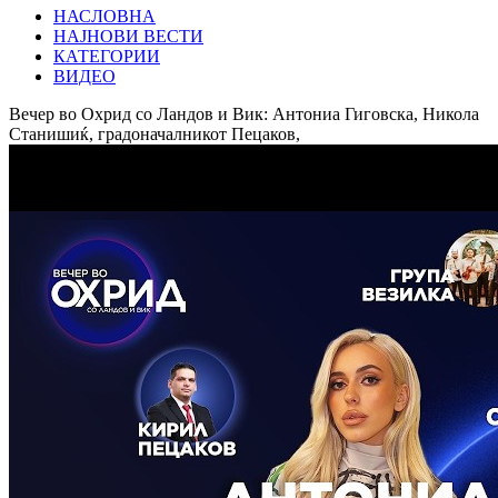
НАСЛОВНА
НАЈНОВИ ВЕСТИ
КАТЕГОРИИ
ВИДЕО
Вечер во Охрид со Ландов и Вик: Антониа Гиговска, Никола
Станишиќ, градоначалникот Пецаков,