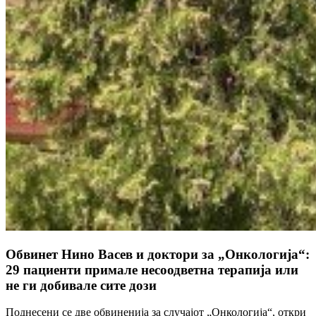
Обвинет Нино Васев и доктори за „Онкологија“:
29 пациенти примале несоодветна терапија или
не ги добивале сите дози
Поднесени се две обвиненија за случајот „Онкологија“, откри