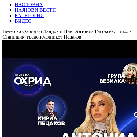
НАСЛОВНА
НАЈНОВИ ВЕСТИ
КАТЕГОРИИ
ВИДЕО
Вечер во Охрид со Ландов и Вик: Антониа Гиговска, Никола
Станишиќ, градоначалникот Пецаков,