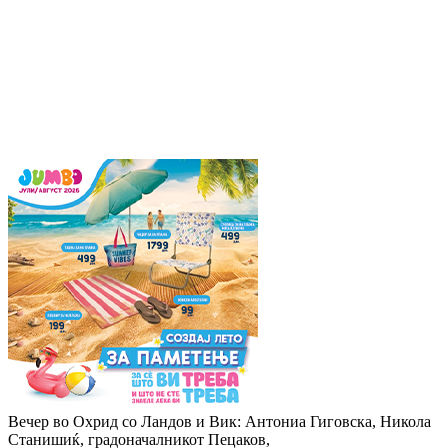
Вечер во Охрид со Ландов и Вик: Антониа Гиговска, Никола
Станишиќ, градоначалникот Пецаков,