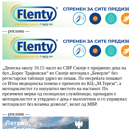
— реклама —
„Денеска околу 19.15 часот во СВР Скопје е пријавено дека на
бул.„Борис Трајковски“ во Скопје мотоцикл „Беверли“ без
регистарски таблици удрил во пешак. По несреќата пешакот
со Итна медицинска помош е пренесен во КЦ-„М.Тереза“, а
мотоциклистот го напуштил местото на настанот. По
преземени мерки од полициски службеници, пронајден е
мотоциклистот и утврдено е дека е малолетник и го управувал
мотоциклот без возачка дозвола“, велат од МВР.
— реклама —