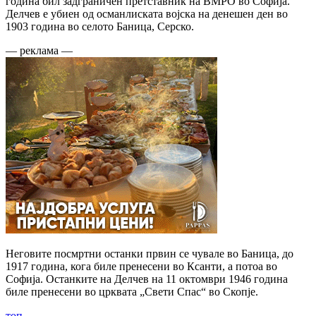
година бил задграничен претставник на ВМРО во Софија.
Делчев е убиен од османлиската војска на денешен ден во
1903 година во селото Баница, Серско.
— реклама —
Неговите посмртни останки првин се чувале во Баница, до
1917 година, кога биле пренесени во Ксанти, а потоа во
Софија. Останките на Делчев на 11 октомври 1946 година
биле пренесени во црквата „Свети Спас“ во Скопје.
топ