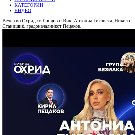
КАТЕГОРИИ
ВИДЕО
Вечер во Охрид со Ландов и Вик: Антониа Гиговска, Никола
Станишиќ, градоначалникот Пецаков,