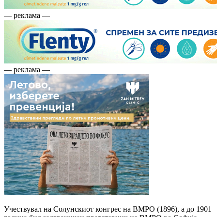
— реклама —
— реклама —
Учествувал на Солунскиот конгрес на ВМРО (1896), а до 1901