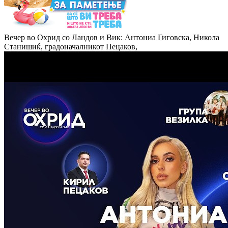
Вечер во Охрид со Ландов и Вик: Антониа Гиговска, Никола
Станишиќ, градоначалникот Пецаков,