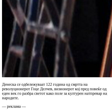
Денеска се одбележуваат 122 година од смртта на
револуционерот Гоце Делчев, визионерот кој пред повеќе од
еден век го разбра светот како поле за културен натпревар на
народите.
— реклама —