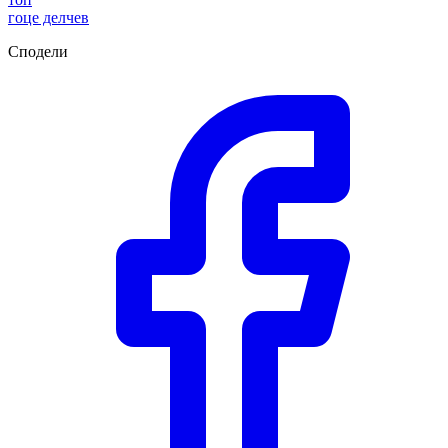
гоце делчев
Сподели