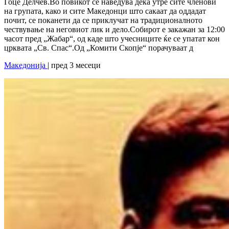
Гоце Делчев.Во повикот се наведува дека утре сите членови
на групата, како и сите Македонци што сакаат да оддадат
почит, се поканети да се приклучат на традиционалното
чествување на неговиот лик и дело.Собирот е закажан за 12:00
часот пред „Жабар“, од каде што учесниците ќе се упатат кон
црквата „Св. Спас“.Од „Комити Скопје“ порачуваат д
Македонија
| пред 3 месеци