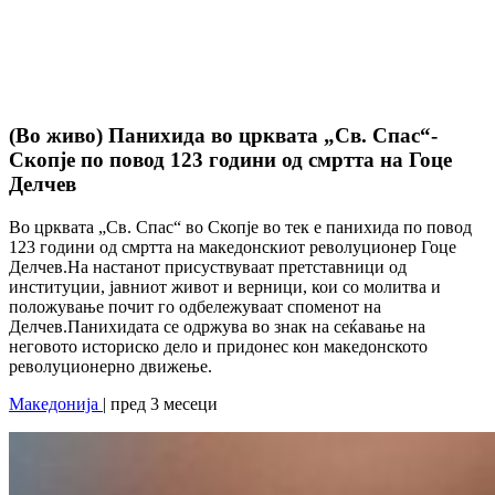
(Во живо) Панихида во црквата „Св. Спас“-
Скопје по повод 123 години од смртта на Гоце
Делчев
Во црквата „Св. Спас“ во Скопје во тек е панихида по повод
123 години од смртта на македонскиот револуционер Гоце
Делчев.На настанот присуствуваат претставници од
институции, јавниот живот и верници, кои со молитва и
положување почит го одбележуваат споменот на
Делчев.Панихидата се одржува во знак на сеќавање на
неговото историско дело и придонес кон македонското
револуционерно движење.
Македонија
| пред 3 месеци