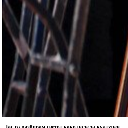
„Јас го разбирам светот како поле за културен