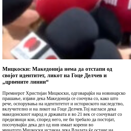
Мицкоски: Македонија нема да отстапи од
својот идентитет, ликот на Гоце Делчев и
„црвените линии“
Премиерот Христијан Мицкоски, одговарајќи на новинарско
прашање, изјави дека Македонија се соочува со, како што
рече, оспорувања на идентитетот и историското наследство,
вклучително и на ликот на Гоце Делчев.Тој нагласи дека
македонскиот народ и државата и во 21 век се соочуваат со
предизвици кои, според него, не би требало да постојат,
посочувајќи дека дел од нив имаат корени во
минатото.Мицкоски истакна дека Владата ќе остане на