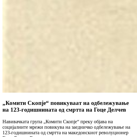
„Комити Скопје“ повикуваат на одбележување
на 123-годишнината од смртта на Гоце Делчев
Навивачката група „Комити Скопје“ преку објава на
социјалните мрежи повикува на заедничко одбележување на
123-годишнината од смртта на македонскиот револуционер