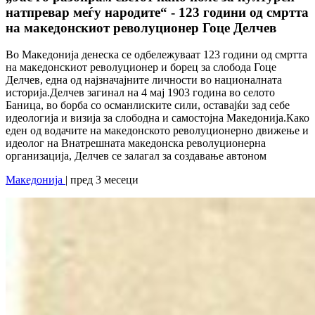
натпревар меѓу народите“ - 123 години од смртта
на македонскиот револуционер Гоце Делчев
Во Македонија денеска се одбележуваат 123 години од смртта
на македонскиот револуционер и борец за слобода Гоце
Делчев, една од најзначајните личности во националната
историја.Делчев загинал на 4 мај 1903 година во селото
Баница, во борба со османлиските сили, оставајќи зад себе
идеологија и визија за слободна и самостојна Македонија.Како
еден од водачите на македонското револуционерно движење и
идеолог на Внатрешната македонска револуционерна
организација, Делчев се залагал за создавање автоном
Македонија
| пред 3 месеци