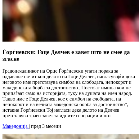
Ѓорѓиевски: Гоце Делчев е завет што не смее да
згасне
Градоначалникот на Орце Ѓорѓиевски упати порака за
оддавање почит кон делото на Гоце Делчев, нагласувајќи дека
неговото име претставува симбол на слободата, непокорот и
македонската борба за достоинство.„Постојат имиња кои не
припаѓаат само на историјата, туку на душата на еден народ.
Такво име е Гоце Делчев, кое е симбол на слободата, на
непокорот и на вечната македонска борба за достоинство“,
истакна Ѓорѓиевски.Тој нагласи дека делото на Делчев
претставува траен завет за идните генерации и пот
Македонија
| пред 3 месеци