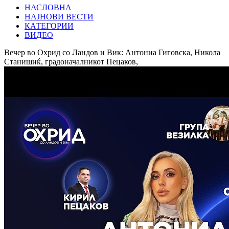
НАСЛОВНА
НАЈНОВИ ВЕСТИ
КАТЕГОРИИ
ВИДЕО
Вечер во Охрид со Ландов и Вик: Антониа Гиговска, Никола
Станишиќ, градоначалникот Пецаков,