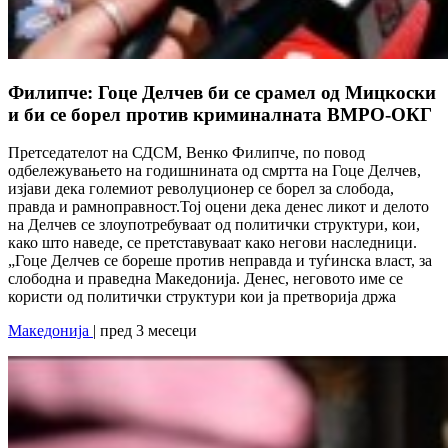
Филипче: Гоце Делчев би се срамел од Мицкоски
и би се борел против криминалната ВМРО-ОКГ
Претседателот на СДСМ, Венко Филипче, по повод
одбележувањето на годишнината од смртта на Гоце Делчев,
изјави дека големиот револуционер се борел за слобода,
правда и рамноправност.Тој оцени дека денес ликот и делото
на Делчев се злоупотребуваат од политички структури, кои,
како што наведе, се претставуваат како негови наследници.
„Гоце Делчев се бореше против неправда и туѓинска власт, за
слободна и праведна Македонија. Денес, неговото име се
користи од политички структури кои ја претворија држа
Македонија
| пред 3 месеци