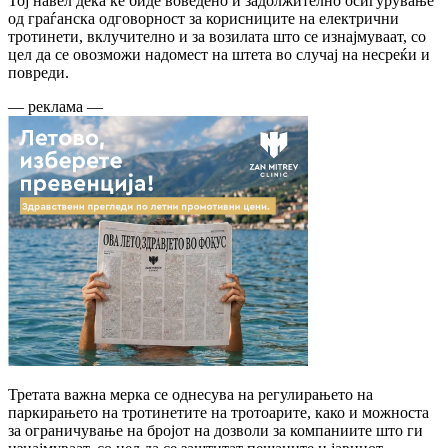
Тој навел дека ќе биде воведено и задолжително осигурување
од граѓанска одговорност за корисниците на електрични
тротинети, вклучително и за возилата што се изнајмуваат, со
цел да се овозможи надомест на штета во случај на несреќи и
повреди.
— реклама —
Третата важна мерка се однесува на регулирањето на
паркирањето на тротинетите на тротоарите, како и можноста
за ограничување на бројот на дозволи за компаниите што ги