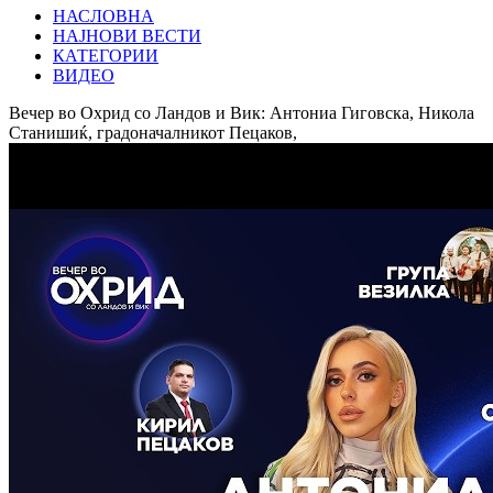
НАСЛОВНА
НАЈНОВИ ВЕСТИ
КАТЕГОРИИ
ВИДЕО
Вечер во Охрид со Ландов и Вик: Антониа Гиговска, Никола
Станишиќ, градоначалникот Пецаков,