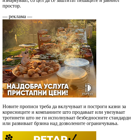
изнајмуваат, со цел да се заштитат пешаците и јавниот
простор.
— реклама —
Новите прописи треба да вклучуваат и построги казни за
корисниците и компаниите што продаваат или увезуваат
тротинети што не ги исполнуваат безбедносните стандарди
или развиваат брзина над дозволените ограничувања.