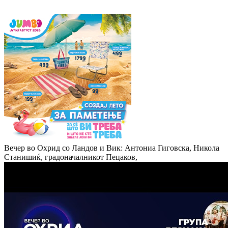
Вечер во Охрид со Ландов и Вик: Антониа Гиговска, Никола
Станишиќ, градоначалникот Пецаков,