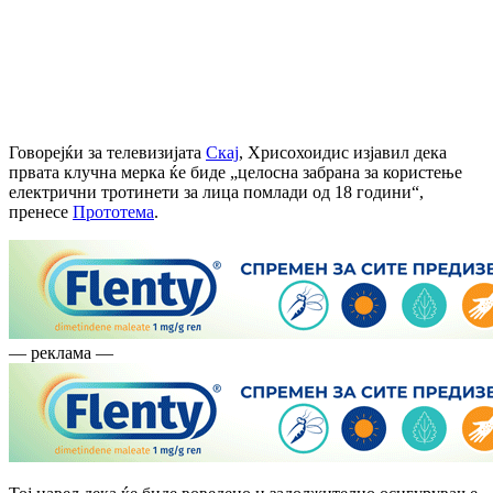
Говорејќи за телевизијата
Скај
, Хрисохоидис изјавил дека
првата клучна мерка ќе биде „целосна забрана за користење
електрични тротинети за лица помлади од 18 години“,
пренесе
Прототема
.
— реклама —