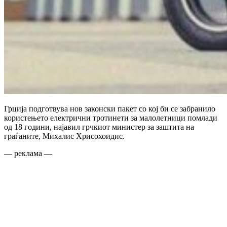
Грција подготвува нов законски пакет со кој би се забранило
користењето електрични тротинети за малолетници помлади
од 18 години, најавил грчкиот министер за заштита на
граѓаните, Михалис Хрисохоидис.
— реклама —