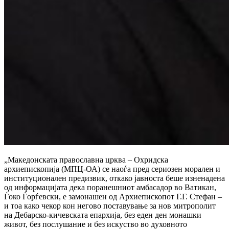
„Македонската православна црква – Охридска
архиепископија (МПЦ-ОА) се наоѓа пред сериозен морален и
институционален предизвик, откако јавноста беше изненадена
од информацијата дека поранешниот амбасадор во Ватикан,
Ѓоко Ѓорѓевски, е замонашен од Архиепископот Г.Г. Стефан –
и тоа како чекор кон негово поставување за нов митрополит
на Дебарско-кичевската епархија, без еден ден монашки
живот, без послушание и без искуство во духовното