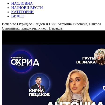
НАСЛОВНА
НАЈНОВИ ВЕСТИ
КАТЕГОРИИ
ВИДЕО
Вечер во Охрид со Ландов и Вик: Антониа Гиговска, Никола
Станишиќ, градоначалникот Пецаков,