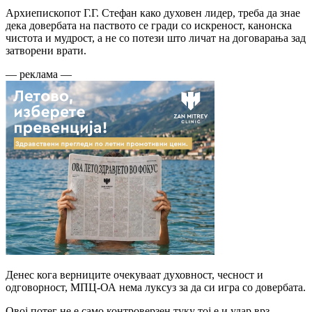
Архиепископот Г.Г. Стефан како духовен лидер, треба да знае
дека довербата на паството се гради со искреност, канонска
чистота и мудрост, а не со потези што личат на договарања зад
затворени врати.
— реклама —
Денес кога верниците очекуваат духовност, чесност и
одговорност, МПЦ-ОА нема луксуз за да си игра со довербата.
Овој потег не е само контроверзен туку тој е и удар врз