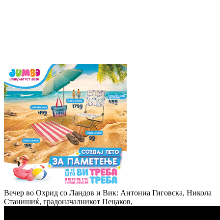
Вечер во Охрид со Ландов и Вик: Антониа Гиговска, Никола
Станишиќ, градоначалникот Пецаков,