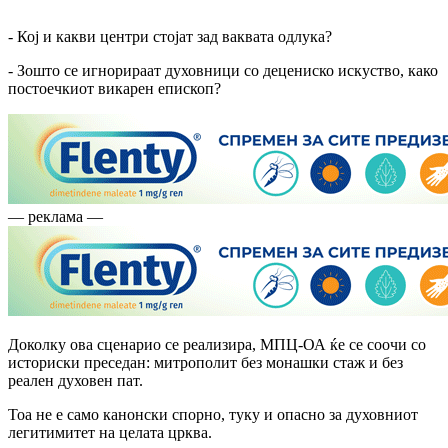
- Кој и какви центри стојат зад ваквата одлука?
- Зошто се игнорираат духовници со децениско искуство, како
постоечкиот викарен епископ?
— реклама —
Доколку ова сценарио се реализира, МПЦ-ОА ќе се соочи со
историски преседан: митрополит без монашки стаж и без
реален духовен пат.
Тоа не е само канонски спорно, туку и опасно за духовниот
легитимитет на целата црква.