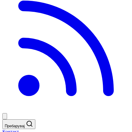
Пребарувај
Контакт