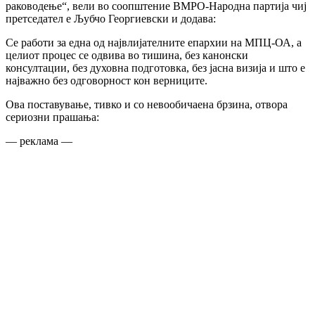
раководење“, вели во соопштение ВМРО-Народна партија чиј
претседател е Љубчо Георгиевски и додава:
Се работи за една од највлијателните епархии на МПЦ-ОА, а
целиот процес се одвива во тишина, без канонски
консултации, без духовна подготовка, без јасна визија и што е
најважно без одговорност кон верниците.
Ова поставување, тивко и со невообичаена брзина, отвора
сериозни прашања:
— реклама —