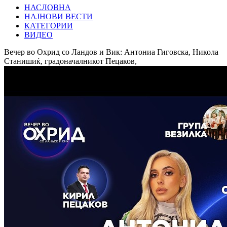
НАСЛОВНА
НАЈНОВИ ВЕСТИ
КАТЕГОРИИ
ВИДЕО
Вечер во Охрид со Ландов и Вик: Антониа Гиговска, Никола
Станишиќ, градоначалникот Пецаков,