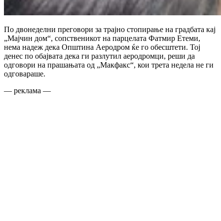
По двонеделни преговори за трајно стопирање на градбата кај
„Мајчин дом“, сопственикот на парцелата Фатмир Етеми,
нема надеж дека Општина Аеродром ќе го обесштети. Тој
денес по обајвата дека ги разлутил аеродромци, реши да
одговори на прашањата од „Макфакс“, кои трета недела не ги
одговараше.
— реклама —