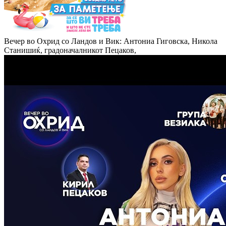
Вечер во Охрид со Ландов и Вик: Антониа Гиговска, Никола
Станишиќ, градоначалникот Пецаков,