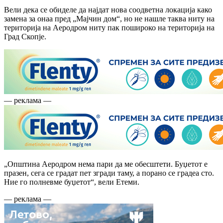
Вели дека се обиделе да најдат нова соодветна локација како
замена за онаа пред „Мајчин дом“, но не нашле таква ниту на
територија на Аеродром ниту пак пошироко на територија на
Град Скопје.
— реклама —
„Општина Аеродром нема пари да ме обесштети. Буџетот е
празен, сега се градат пет згради таму, а порано се градеа сто.
Ние го полневме буџетот“, вели Етеми.
— реклама —