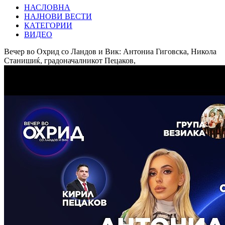
НАСЛОВНА
НАЈНОВИ ВЕСТИ
КАТЕГОРИИ
ВИДЕО
Вечер во Охрид со Ландов и Вик: Антониа Гиговска, Никола
Станишиќ, градоначалникот Пецаков,