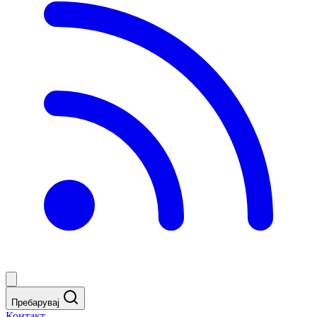
Пребарувај
Контакт