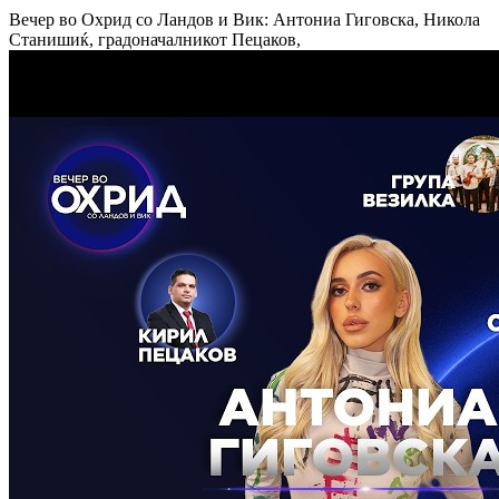
Вечер во Охрид со Ландов и Вик: Антониа Гиговска, Никола
Станишиќ, градоначалникот Пецаков,