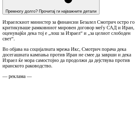
Премногу долго? Прочитај ги најважните детали
Израелскиот министер за финансии Безалел Смотрич остро го
критикуваше рамковниот мировен договор меѓу САД и Иран,
оценувајќи дека тој е „лош за Израел“ и „за целиот слободен
свет“.
Во објава на социјалната мрежа Икс, Смотрич порача дека
досегашната кампања против Иран не смее да заврши и дека
Израел ќе мора самостојно да продолжи да дејствува против
иранското раководство.
— реклама —