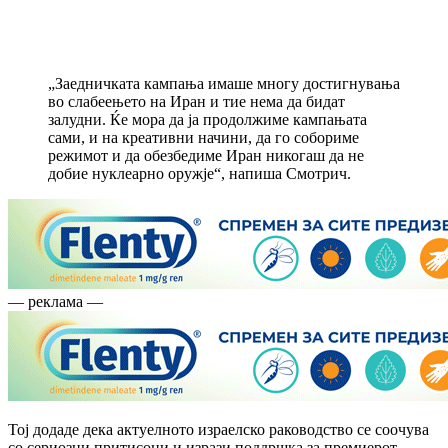
„Заедничката кампања имаше многу достигнувања
во слабеењето на Иран и тие нема да бидат
залудни. Ќе мора да ја продолжиме кампањата
сами, и на креативни начини, да го собориме
режимот и да обезбедиме Иран никогаш да не
добие нуклеарно оружје“, напиша Смотрич.
— реклама —
Тој додаде дека актуелното израелско раководство се соочува
со сериозни притисоци и изрази поддршка за премиерот