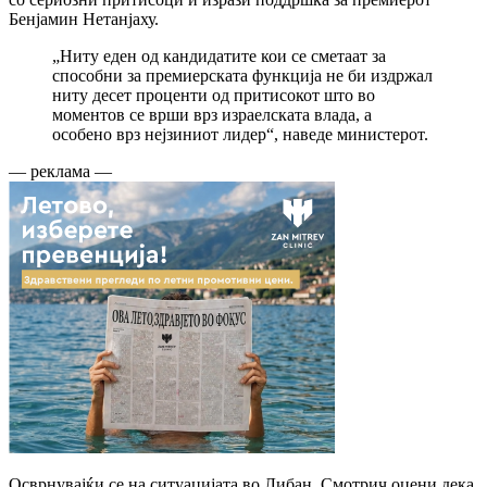
Бенјамин Нетанјаху.
„Ниту еден од кандидатите кои се сметаат за
способни за премиерската функција не би издржал
ниту десет проценти од притисокот што во
моментов се врши врз израелската влада, а
особено врз нејзиниот лидер“, наведе министерот.
— реклама —
Осврнувајќи се на ситуацијата во Либан, Смотрич оцени дека