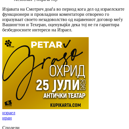
Изјавата на Смотрич доаѓа во период кога дел од израелските
функционери и провладини коментатори отворено го
изразуваат своето незадоволство од најавениот договор меѓу
Вашингтон и Техеран, оценувајќи дека тој не ги гарантира
безбедносните интереси на Израел.
израел
иран
Сподели