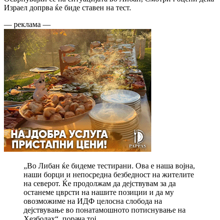
Израел допрва ќе биде ставен на тест.
— реклама —
„Во Либан ќе бидеме тестирани. Ова е наша војна,
наши борци и непосредна безбедност на жителите
на северот. Ќе продолжам да дејствувам за да
останеме цврсти на нашите позиции и да му
овозможиме на ИДФ целосна слобода на
дејствување во понатамошното потиснување на
Хезболах“, порача тој.