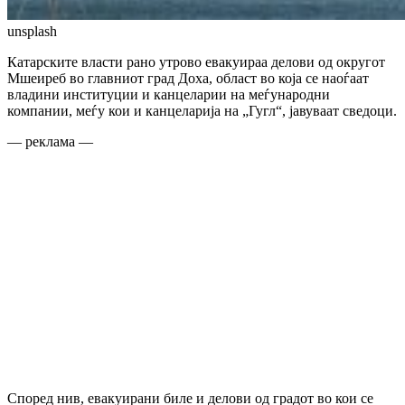
unsplash
Катарските власти рано утрово евакуираа делови од округот
Мшеиреб во главниот град Доха, област во која се наоѓаат
владини институции и канцеларии на меѓународни
компании, меѓу кои и канцеларија на „Гугл“, јавуваат сведоци.
— реклама —
Според нив, евакуирани биле и делови од градот во кои се