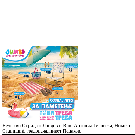
Вечер во Охрид со Ландов и Вик: Антониа Гиговска, Никола
Станишиќ, градоначалникот Пецаков,