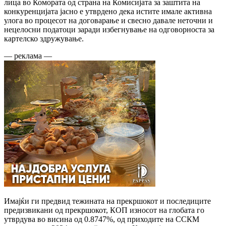
лица во Комората од страна на Комисијата за заштита на
конкуренцијата јасно е утврдено дека истите имале активна
улога во процесот на договарање и свесно давале неточни и
нецелосни податоци заради избегнување на одговорноста за
картелско здружување.
— реклама —
Имајќи ги предвид тежината на прекршокот и последиците
предизвикани од прекршокот, КОП износот на глобата го
утврдува во висина од 0.8747%, од приходите на ССКМ