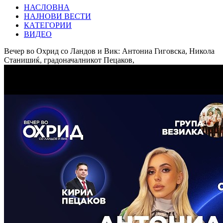
НАСЛОВНА
НАЈНОВИ ВЕСТИ
КАТЕГОРИИ
ВИДЕО
Вечер во Охрид со Ландов и Вик: Антониа Гиговска, Никола
Станишиќ, градоначалникот Пецаков,