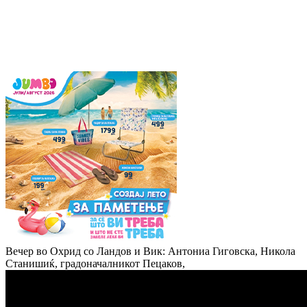
Вечер во Охрид со Ландов и Вик: Антониа Гиговска, Никола
Станишиќ, градоначалникот Пецаков,