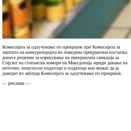
Комисијата за одлучување по прекршок при Комисијата за
заштита на конкуренцијата во поведена прекршочна постапка
донесе решение за изрекување на прекршочна санкција за
Сојузот на стопански комори на Македонија заради давање на
неточни, нецелосни податоци и податоци кои можат да ја
доведат во заблуда Комисијата за одлучување по прекршок.
— реклама —