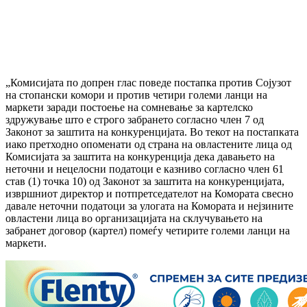
„Комисијата по допрен глас поведе постапка против Сојузот
на стопански комори и против четири големи ланци на
маркети заради постоење на сомневање за картелско
здружување што е строго забрането согласно член 7 од
Законот за заштита на конкуренцијата. Во текот на постапката
иако претходно опоменати од страна на овластените лица од
Комисијата за заштита на конкуренција дека давањето на
неточни и нецелосни податоци е казниво согласно член 61
став (1) точка 10) од Законот за заштита на конкуренцијата,
извршниот директор и потпретседателот на Комората свесно
давале неточни податоци за улогата на Комората и нејзините
овластени лица во организацијата на склучувањето на
забранет договор (картел) помеѓу четирите големи ланци на
маркети.