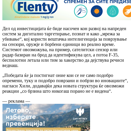
Дел од инвестицијата ќе биде насочен кон развој на напреден
систем за дигитално таргетирање, познат и како „мрежа за
убивање“, кој користи вештачка интелигенција за поврзување
на сензори, оружје и борбени единици во реално време.
Системот овозможува, на пример, сателитски сензор или
радар базиран на брод да идентификува цел, а потоа F-35,
беспилотни летала или тим за хакерство да дејствува речиси
веднаш.
„Победата ќе ја постигнат оние кои се не само подобро
опремени, туку и подобро поврзани и побрзи во иновациите“,
нагласи Хили, додавајќи дека новата структура ќе овозможи
реакции „со брзина што никогаш порано не е видена“.
— реклама —