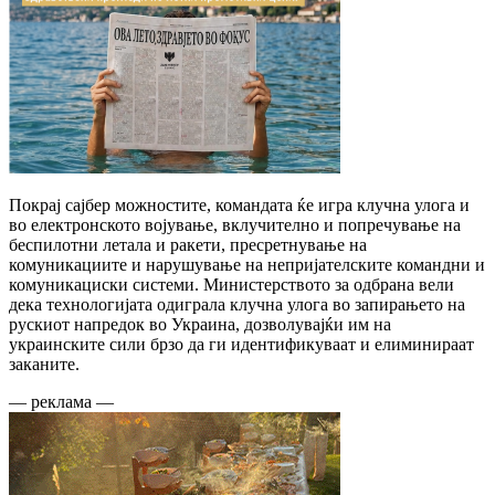
Покрај сајбер можностите, командата ќе игра клучна улога и
во електронското војување, вклучително и попречување на
беспилотни летала и ракети, пресретнување на
комуникациите и нарушување на непријателските командни и
комуникациски системи. Министерството за одбрана вели
дека технологијата одиграла клучна улога во запирањето на
рускиот напредок во Украина, дозволувајќи им на
украинските сили брзо да ги идентификуваат и елиминираат
заканите.
— реклама —