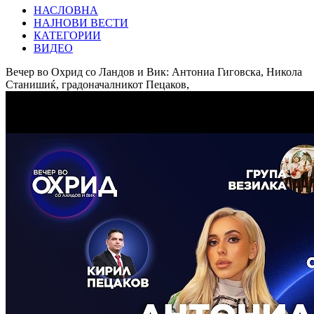
НАСЛОВНА
НАЈНОВИ ВЕСТИ
КАТЕГОРИИ
ВИДЕО
Вечер во Охрид со Ландов и Вик: Антониа Гиговска, Никола
Станишиќ, градоначалникот Пецаков,