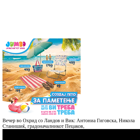
Вечер во Охрид со Ландов и Вик: Антониа Гиговска, Никола
Станишиќ, градоначалникот Пецаков,