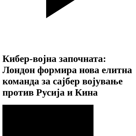
Кибер-војна започната:
Лондон формира нова елитна
команда за сајбер војување
против Русија и Кина