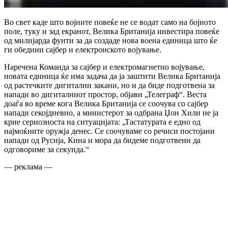
Во свет каде што војните повеќе не се водат само на бојното
поле, туку и зад екранот, Велика Британија инвестира повеќе
од милијарда фунти за да создаде нова воена единица што ќе
ги обедини сајбер и електронското војување.
Наречена Команда за сајбер и електромагнетно војување,
новата единица ќе има задача да ја заштити Велика Британија
од растечките дигитални закани, но и да биде подготвена за
напади во дигиталниот простор, објави „Телеграф“. Веста
доаѓа во време кога Велика Британија се соочува со сајбер
напади секојдневно, а министерот за одбрана Џон Хили не ја
крие сериозноста на ситуацијата: „Тастатурата е едно од
најмоќните оружја денес. Се соочуваме со речиси постојани
напади од Русија, Кина и мора да бидеме подготвени да
одговориме за секунда.“
— реклама —