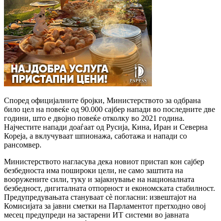
Според официјалните бројки, Министерството за одбрана
било цел на повеќе од 90.000 сајбер напади во последните две
години, што е двојно повеќе отколку во 2021 година.
Најчестите напади доаѓаат од Русија, Кина, Иран и Северна
Кореја, а вклучуваат шпионажа, саботажа и напади со
рансомвер.
Министерството нагласува дека новиот пристап кон сајбер
безбедноста има пошироки цели, не само заштита на
вооружените сили, туку и зајакнување на националната
безбедност, дигиталната отпорност и економската стабилност.
Предупредувањата стануваат сè погласни: извештајот на
Комисијата за јавни сметки на Парламентот претходно овој
месец предупреди на застарени ИТ системи во јавната