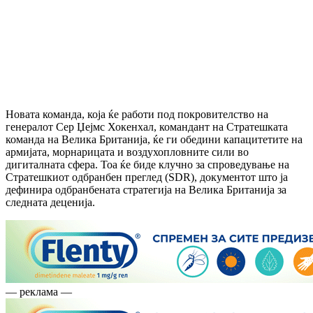
Новата команда, која ќе работи под покровителство на
генералот Сер Џејмс Хокенхал, командант на Стратешката
команда на Велика Британија, ќе ги обедини капацитетите на
армијата, морнарицата и воздухопловните сили во
дигиталната сфера. Тоа ќе биде клучно за спроведување на
Стратешкиот одбранбен преглед (SDR), документот што ја
дефинира одбранбената стратегија на Велика Британија за
следната деценија.
— реклама —