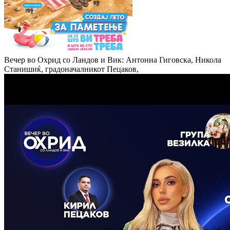
Вечер во Охрид со Ландов и Вик: Антониа Гиговска, Никола
Станишиќ, градоначалникот Пецаков,