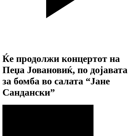
Ќе продолжи концертот на
Пеџа Јовановиќ, по дојавата
за бомба во салата “Јане
Сандански”