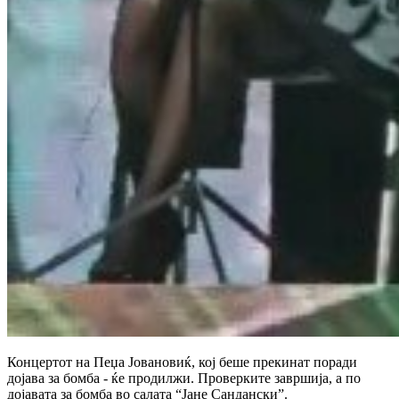
Концертот на Пеџа Јовановиќ, кој беше прекинат поради
дојава за бомба - ќе продилжи. Проверките завршија, а по
дојавата за бомба во салата “Јане Сандански”.