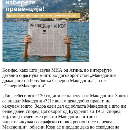
Коѕијас, како што јавува МИА од Атина, во интервјуто
детално објаснува зошто во договорот стои „Македонци/
државјани на Република Северна Македонија“, а не
„СеверноМакедонци“.
„Тие, себеси веќе 120 години се нарекуваат Македонци. Зошто
се викаат Македонци? Не велам дека добро прават, но
кажувам зошто. Зедоа еден дел од областа Македонија што им
беше даден според Договорот од Букурешт во 1913, според
кој, ние ја зедеовме грчката Македонија и тие се
идентификуваа географски со овој регион и се нарекоа
Македонци“, објасни Коѕијас и додаде дека во секојдневна