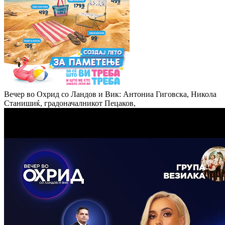
Вечер во Охрид со Ландов и Вик: Антониа Гиговска, Никола
Станишиќ, градоначалникот Пецаков,