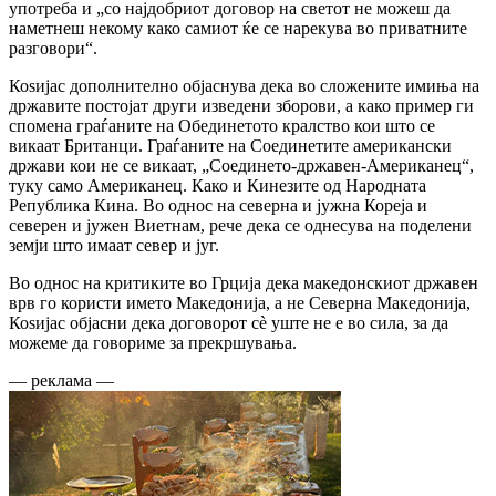
употреба и „со најдобриот договор на светот не можеш да
наметнеш некому како самиот ќе се нарекува во приватните
разговори“.
Коѕијас дополнително објаснува дека во сложените имиња на
државите постојат други изведени зборови, а како пример ги
спомена граѓаните на Обединетото кралство кои што се
викаат Британци. Граѓаните на Соединетите американски
држави кои не се викаат, „Соединето-државен-Американец“,
туку само Американец. Како и Кинезите од Народната
Република Кина. Во однос на северна и јужна Кореја и
северен и јужен Виетнам, рече дека се однесува на поделени
земји што имаат север и југ.
Во однос на критиките во Грција дека македонскиот државен
врв го користи името Македонија, а не Северна Македонија,
Коѕијас објасни дека договорот сѐ уште не е во сила, за да
можеме да говориме за прекршувања.
— реклама —