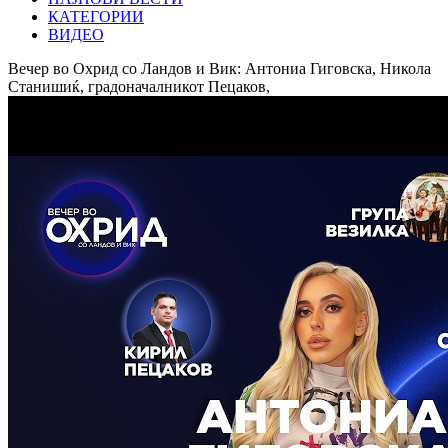
КАТЕГОРИИ
ВИДЕО
Вечер во Охрид со Ландов и Вик: Антониа Гиговска, Никола
Станишиќ, градоначалникот Пецаков,