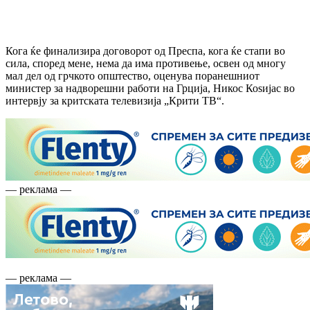
Кога ќе финализира договорот од Преспа, кога ќе стапи во
сила, според мене, нема да има противење, освен од многу
мал дел од грчкото општество, оценува поранешниот
министер за надворешни работи на Грција, Никос Коѕијас во
интервју за критската телевизија „Крити ТВ“.
— реклама —
— реклама —