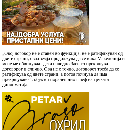
„Овој договор не е ставен во функција, не е ратификуван од
двете страни, оваа земја продолжува да се вика Македонија и
мене ме обвинуваат дека наводно Заев го прекршува
договорот и слично. Ова не е точно, договорот треба да се
ратификува од двете страни, а потоа почнува да има
прекршувања“, објасни поранешниот шеф на грчката
дипломатија.