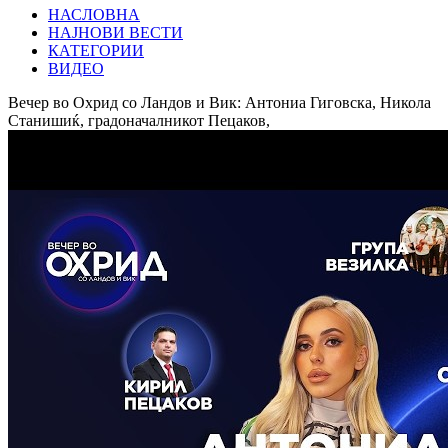
НАСЛОВНА
НАЈНОВИ ВЕСТИ
КАТЕГОРИИ
ВИДЕО
Вечер во Охрид со Ландов и Вик: Антониа Гиговска, Никола
Станишиќ, градоначалникот Пецаков,