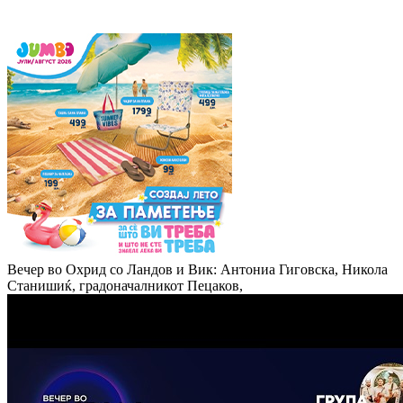
Вечер во Охрид со Ландов и Вик: Антониа Гиговска, Никола
Станишиќ, градоначалникот Пецаков,