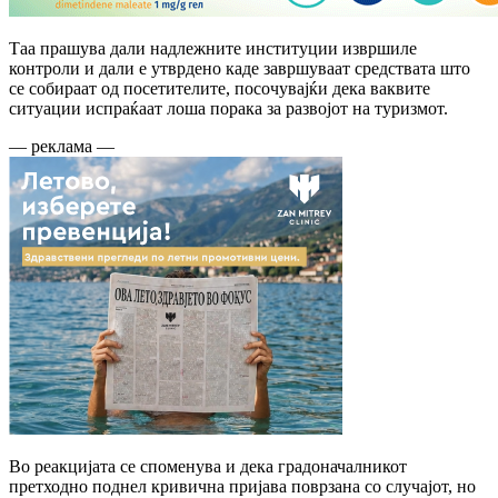
Таа прашува дали надлежните институции извршиле
контроли и дали е утврдено каде завршуваат средствата што
се собираат од посетителите, посочувајќи дека ваквите
ситуации испраќаат лоша порака за развојот на туризмот.
— реклама —
Во реакцијата се споменува и дека градоначалникот
претходно поднел кривична пријава поврзана со случајот, но