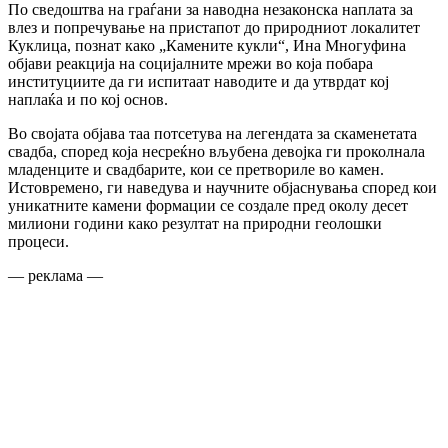
По сведоштва на граѓани за наводна незаконска наплата за
влез и попречување на пристапот до природниот локалитет
Куклица, познат како „Камените кукли“, Ина Многуфина
објави реакција на социјалните мрежи во која побара
институциите да ги испитаат наводите и да утврдат кој
наплаќа и по кој основ.
Во својата објава таа потсетува на легендата за скаменетата
свадба, според која несреќно вљубена девојка ги проколнала
младенците и свадбарите, кои се претвориле во камен.
Истовремено, ги наведува и научните објаснувања според кои
уникатните камени формации се создале пред околу десет
милиони години како резултат на природни геолошки
процеси.
— реклама —