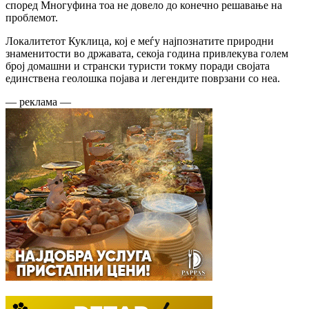
според Многуфина тоа не довело до конечно решавање на
проблемот.
Локалитетот Куклица, кој е меѓу најпознатите природни
знаменитости во државата, секоја година привлекува голем
број домашни и странски туристи токму поради својата
единствена геолошка појава и легендите поврзани со неа.
— реклама —