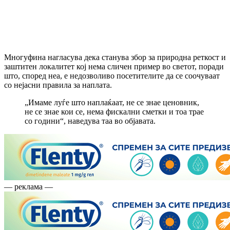
Многуфина нагласува дека станува збор за природна реткост и
заштитен локалитет кој нема сличен пример во светот, поради
што, според неа, е недозволиво посетителите да се соочуваат
со нејасни правила за наплата.
„Имаме луѓе што наплаќаат, не се знае ценовник,
не се знае кои се, нема фискални сметки и тоа трае
со години“, наведува таа во објавата.
— реклама —