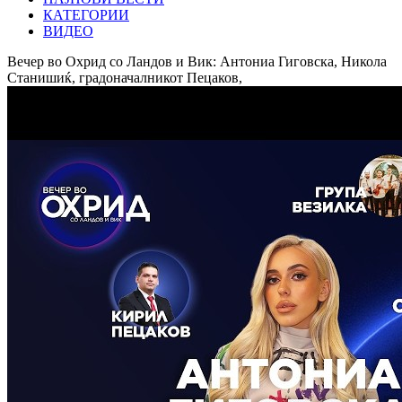
КАТЕГОРИИ
ВИДЕО
Вечер во Охрид со Ландов и Вик: Антониа Гиговска, Никола
Станишиќ, градоначалникот Пецаков,