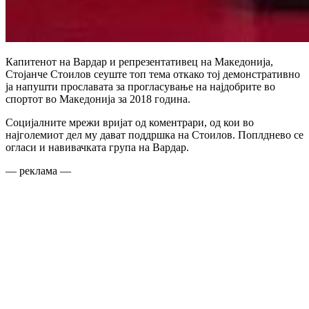
Капитенот на Вардар и репрезентативец на Македонија,
Стојанче Стоилов сеуште топ тема откако тој демонстративно
ја напушти прославата за прогласување на најдобрите во
спортот во Македонија за 2018 година.
Социјалните мрежи вријат од коментрари, од кои во
најголемиот дел му дават поддршка на Стоилов. Поплднево се
огласи и навивачката група на Вардар.
— реклама —