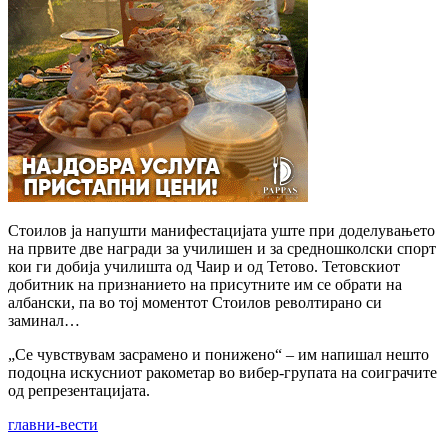
Стоилов ја напушти манифестацијата уште при доделувањето
на првите две награди за училишен и за средношколски спорт
кои ги добија училишта од Чаир и од Тетово. Тетовскиот
добитник на признанието на присутните им се обрати на
албански, па во тој моментот Стоилов револтирано си
заминал…
„Се чувствувам засрамено и понижено“ – им напишал нешто
подоцна искусниот ракометар во вибер-групата на соиграчите
од репрезентацијата.
главни-вести