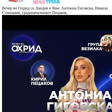
Вечер во Охрид со Ландов и Вик: Антониа Гиговска, Никола
Станишиќ, градоначалникот Пецаков,