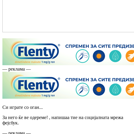
— реклама —
Си играте со оган...
За него ќе ве одереме! , напишаа тие на социјалната мрежа
фејсбук.
— реклама —