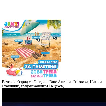
Вечер во Охрид со Ландов и Вик: Антониа Гиговска, Никола
Станишиќ, градоначалникот Пецаков,