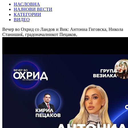
НАСЛОВНА
НАЈНОВИ ВЕСТИ
КАТЕГОРИИ
ВИДЕО
Вечер во Охрид со Ландов и Вик: Антониа Гиговска, Никола
Станишиќ, градоначалникот Пецаков,