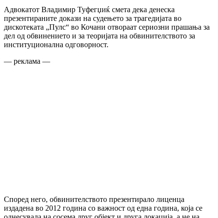
Адвокатот Владимир Туфегџиќ смета дека денеска
презентираните докази на судењето за трагедијата во
дискотеката „Пулс“ во Кочани отвораат сериозни прашања за
дел од обвинението и за теоријата на обвинителството за
институционална одговорност.
— реклама —
Според него, обвинителството презентирало лиценца
издадена во 2012 година со важност од една година, која се
однесувала на сосема друг објект и друга локација, а не на