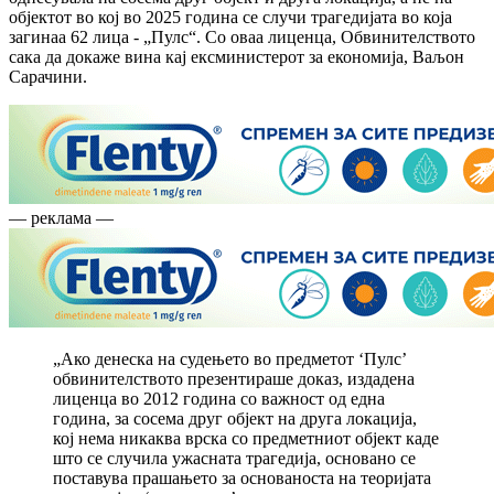
објектот во кој во 2025 година се случи трагедијата во која
загинаа 62 лица - „Пулс“. Со оваа лиценца, Обвинителството
сака да докаже вина кај ексминистерот за економија, Ваљон
Сарачини.
— реклама —
„Ако денеска на судењето во предметот ‘Пулс’
обвинителството презентираше доказ, издадена
лиценца во 2012 година со важност од една
година, за сосема друг објект на друга локација,
кој нема никаква врска со предметниот објект каде
што се случила ужасната трагедија, основано се
поставува прашањето за основаноста на теоријата