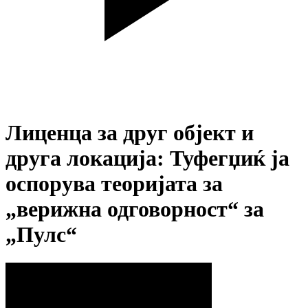
Лиценца за друг објект и
друга локација: Туфегџиќ ја
оспорува теоријата за
„верижна одговорност“ за
„Пулс“