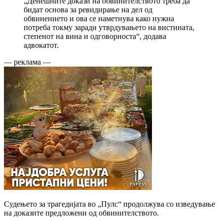
„Денешните докази на обвинителството треба да
бидат основа за ревидирање на дел од
обвинението и ова се наметнува како нужна
потреба токму заради утврдувањето на вистината,
степенот на вина и одговорноста“, додава
адвокатот.
— реклама —
Судењето за трагедијата во „Пулс“ продолжува со изведување
на доказите предложени од обвинителството.