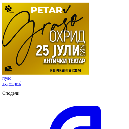
пулс
туфегџиќ
Сподели