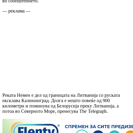
во соопштението.
— реклама —
Реката Немен е дел од границата на Литванија со руската
ексклава Калининград. Долга е нешто повеќе од 900
километри и поминува од Белорусија преку Литванија, а
потоа во Северното Море, пренесува The Telegraph.