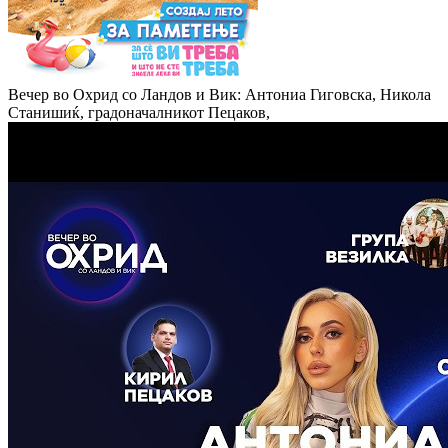
Вечер во Охрид со Ландов и Вик: Антониа Гиговска, Никола
Станишиќ, градоначалникот Пецаков,