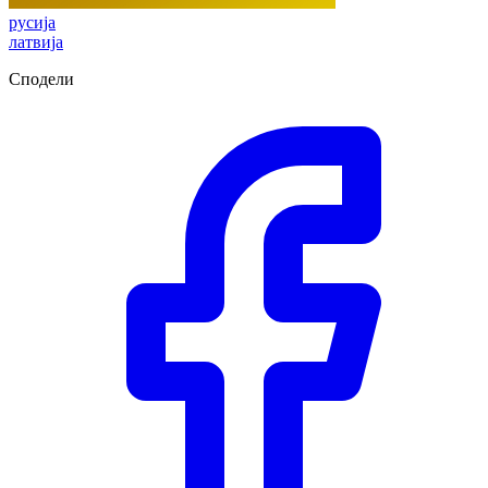
русија
латвија
Сподели