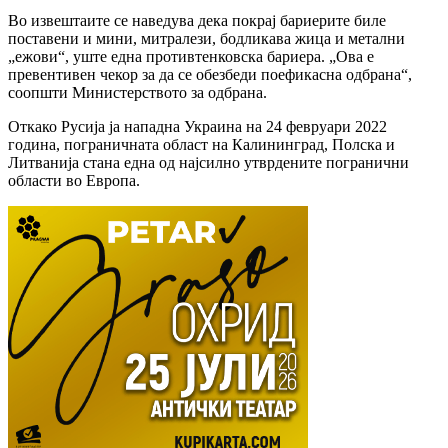
Во извештаите се наведува дека покрај бариерите биле
поставени и мини, митралези, бодликава жица и метални
„ежови“, уште една противтенковска бариера. „Ова е
превентивен чекор за да се обезбеди поефикасна одбрана“,
соопшти Министерството за одбрана.
Откако Русија ја нападна Украина на 24 февруари 2022
година, пограничната област на Калининград, Полска и
Литванија стана една од најсилно утврдените погранични
области во Европа.