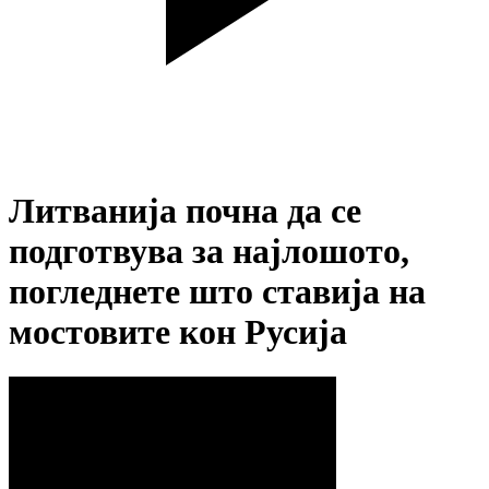
Литванија почна да се
подготвува за најлошото,
погледнете што ставија на
мостовите кон Русија