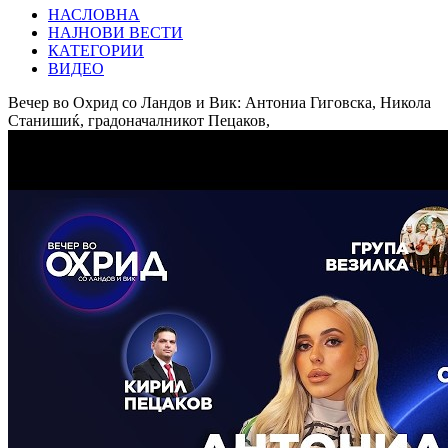
НАСЛОВНА
НАЈНОВИ ВЕСТИ
КАТЕГОРИИ
ВИДЕО
Вечер во Охрид со Ландов и Вик: Антониа Гиговска, Никола
Станишиќ, градоначалникот Пецаков,