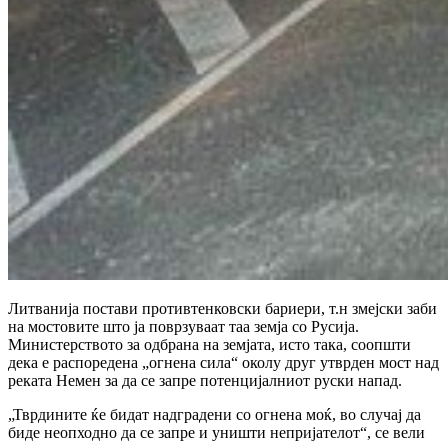
Литванија постави противтенковски бариери, т.н змејски заби
на мостовите што ја поврзуваат таа земја со Русија.
Министерството за одбрана на земјата, исто така, соопшти
дека е распоредена „огнена сила“ околу друг утврден мост над
реката Немен за да се запре потенцијалниот руски напад.
„Тврдините ќе бидат надградени со огнена моќ, во случај да
биде неопходно да се запре и уништи непријателот“, се вели