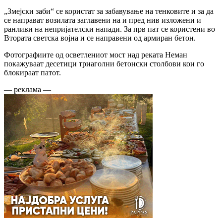
„Змејски заби“ се користат за забавување на тенковите и за да
се направат возилата заглавени на и пред нив изложени и
ранливи на непријателски напади. За прв пат се користени во
Втората светска војна и се направени од армиран бетон.
Фотографиите од осветлениот мост над реката Неман
покажуваат десетици триаголни бетонски столбови кои го
блокираат патот.
— реклама —