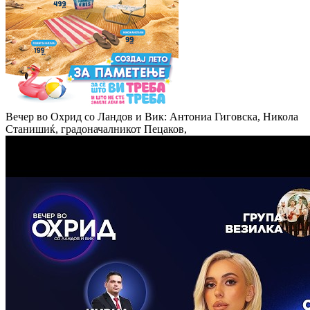
Вечер во Охрид со Ландов и Вик: Антониа Гиговска, Никола
Станишиќ, градоначалникот Пецаков,