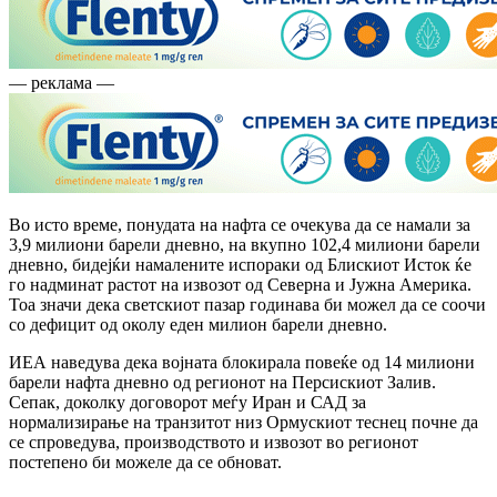
— реклама —
Во исто време, понудата на нафта се очекува да се намали за
3,9 милиони барели дневно, на вкупно 102,4 милиони барели
дневно, бидејќи намалените испораки од Блискиот Исток ќе
го надминат растот на извозот од Северна и Јужна Америка.
Тоа значи дека светскиот пазар годинава би можел да се соочи
со дефицит од околу еден милион барели дневно.
ИЕА наведува дека војната блокирала повеќе од 14 милиони
барели нафта дневно од регионот на Персискиот Залив.
Сепак, доколку договорот меѓу Иран и САД за
нормализирање на транзитот низ Ормускиот теснец почне да
се спроведува, производството и извозот во регионот
постепено би можеле да се обноват.