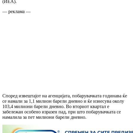
(ИЕА).
— реклама —
Според извештајот на агенцијата, побарувачката годинава ќе
се намали за 1,1 милион барели дневно и ќе изнесува околу
103,4 милиони барели дневно. Во вториот квартал е
забележан особено изразен пад, при што побарувачката се
намалила за пет милиони барели дневно.