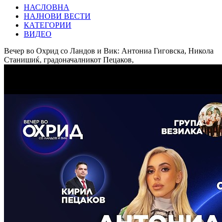
НАСЛОВНА
НАЈНОВИ ВЕСТИ
КАТЕГОРИИ
ВИДЕО
Вечер во Охрид со Ландов и Вик: Антониа Гиговска, Никола
Станишиќ, градоначалникот Пецаков,