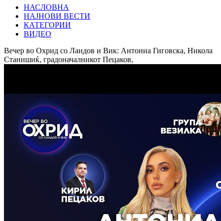
НАСЛОВНА
НАЈНОВИ ВЕСТИ
КАТЕГОРИИ
ВИДЕО
Вечер во Охрид со Ландов и Вик: Антониа Гиговска, Никола
Станишиќ, градоначалникот Пецаков,