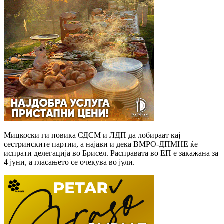
Мицкоски ги повика СДСМ и ЛДП да лобираат кај
сестринските партии, а најави и дека ВМРО-ДПМНЕ ќе
испрати делегација во Брисел. Расправата во ЕП е закажана за
4 јуни, а гласањето се очекува во јули.