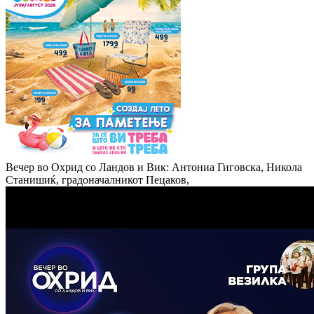
Вечер во Охрид со Ландов и Вик: Антониа Гиговска, Никола
Станишиќ, градоначалникот Пецаков,