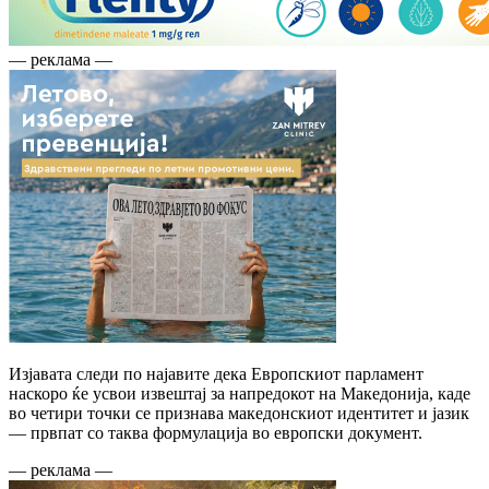
— реклама —
Изјавата следи по најавите дека Европскиот парламент
наскоро ќе усвои извештај за напредокот на Македонија, каде
во четири точки се признава македонскиот идентитет и јазик
— првпат со таква формулација во европски документ.
— реклама —