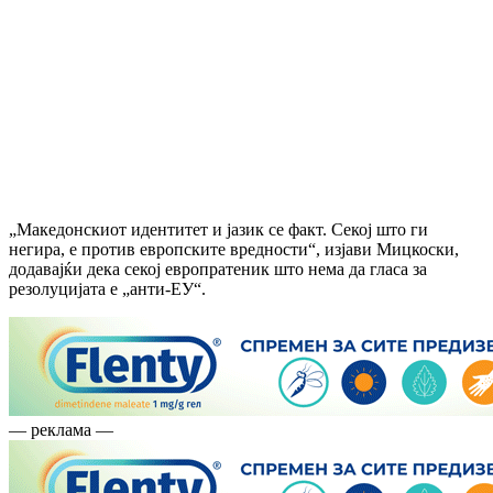
„Македонскиот идентитет и јазик се факт. Секој што ги
негира, е против европските вредности“, изјави Мицкоски,
додавајќи дека секој европратеник што нема да гласа за
резолуцијата е „анти-ЕУ“.
— реклама —