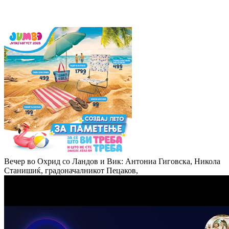
Вечер во Охрид со Ландов и Вик: Антониа Гиговска, Никола
Станишиќ, градоначалникот Пецаков,