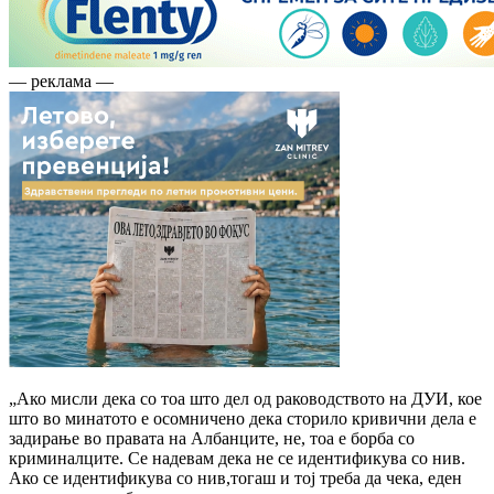
— реклама —
„Ако мисли дека со тоа што дел од раководството на ДУИ, кое
што во минатото е осомничено дека сторило кривични дела е
задирање во правата на Албанците, не, тоа е борба со
криминалците. Се надевам дека не се идентификува со нив.
Ако се идентификува со нив,тогаш и тој треба да чека, еден