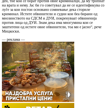
ден, тие кои се борат против овие криминалци, да му тропнат
на врата и нему. Јас би го советувал да не се идентификува со
луѓе за кои постои основано сомневање дека сториле
криминал. Истите обвинители и судии кои беа бирани од
мнозинството на СДСМ и ДУИ, покренуваат обвиненија
против лица од ДУИ. Знам дека има многумина кои се
заштитени од истите овие обвинители, тоа ми е јасно“, рече
Мицкоски.
— реклама —