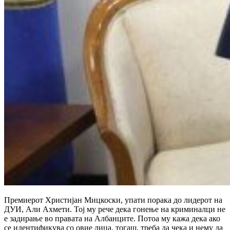
Премиерот Христијан Мицкоски, упати порака до лидерот на
ДУИ, Али Ахмети. Тој му рече дека гонење на криминалци не
е задирање во правата на Албанците. Потоа му кажа дека ако
се идентификува со овие лица, тогаш, треба да чека и нему да