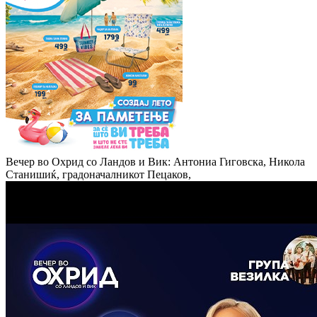
Вечер во Охрид со Ландов и Вик: Антониа Гиговска, Никола
Станишиќ, градоначалникот Пецаков,