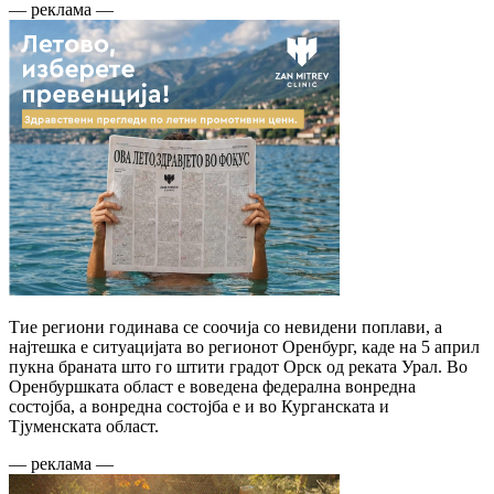
— реклама —
Тие региони годинава се соочија со невидени поплави, а
најтешка е ситуацијата во регионот Оренбург, каде на 5 април
пукна браната што го штити градот Орск од реката Урал. Во
Оренбуршката област е воведена федерална вонредна
состојба, а вонредна состојба е и во Курганската и
Тјуменската област.
— реклама —