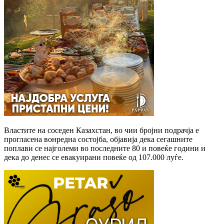
Властите на соседен Казахстан, во чии бројни подрачја е
прогласена вонредна состојба, објавија дека сегашните
поплави се најголеми во последните 80 и повеќе години и
дека до денес се евакуирани повеќе од 107.000 луѓе.