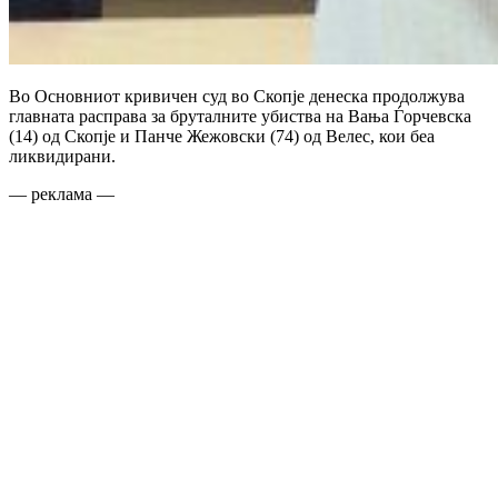
Во Основниот кривичен суд во Скопје денеска продолжува
главната расправа за бруталните убиства на Вања Ѓорчевска
(14) од Скопје и Панче Жежовски (74) од Велес, кои беа
ликвидирани.
— реклама —