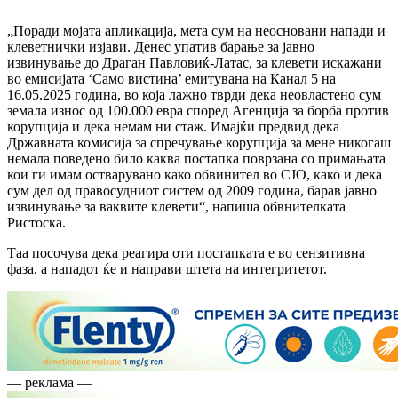
„Поради мојата апликација, мета сум на неосновани напади и
клеветнички изјави. Денес упатив барање за јавно
извинување до Драган Павловиќ-Латас, за клевети искажани
во емисијата ‘Само вистина’ емитувана на Канал 5 на
16.05.2025 година, во која лажно тврди дека неовластено сум
земала износ од 100.000 евра според Агенција за борба против
корупција и дека немам ни стаж. Имајќи предвид дека
Државната комисија за спречување корупција за мене никогаш
немала поведено било каква постапка поврзана со примањата
кои ги имам остварувано како обвинител во СЈО, како и дека
сум дел од правосудниот систем од 2009 година, барав јавно
извинување за ваквите клевети“, напиша обвнителката
Ристоска.
Таа посочува дека реагира оти постапката е во сензитивна
фаза, а нападот ќе и направи штета на интегритетот.
— реклама —