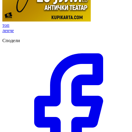
топ
ленче
Сподели