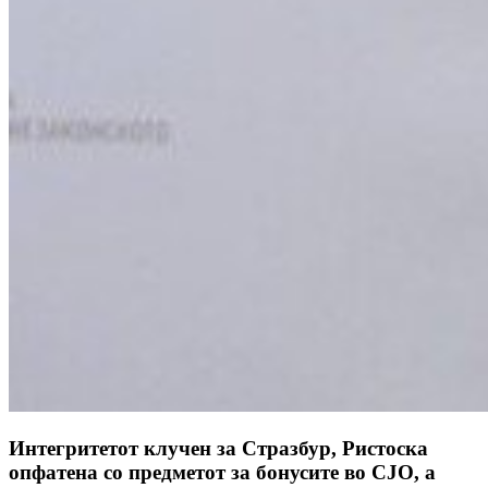
Интегритетот клучен за Стразбур, Ристоска
опфатена со предметот за бонусите во СЈО, а