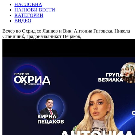
НАСЛОВНА
НАЈНОВИ ВЕСТИ
КАТЕГОРИИ
ВИДЕО
Вечер во Охрид со Ландов и Вик: Антониа Гиговска, Никола
Станишиќ, градоначалникот Пецаков,