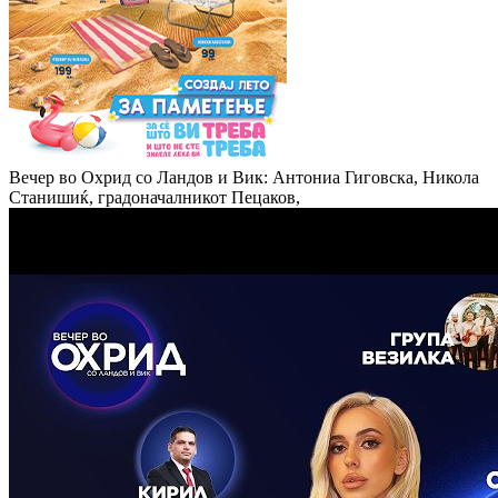
Вечер во Охрид со Ландов и Вик: Антониа Гиговска, Никола
Станишиќ, градоначалникот Пецаков,