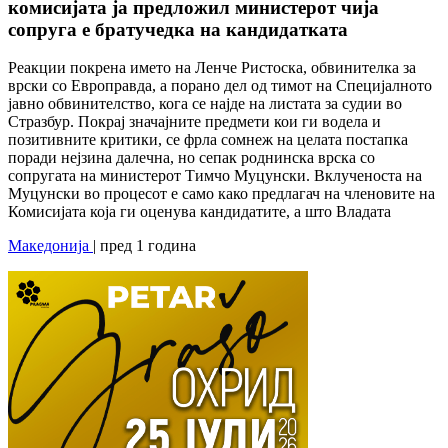
комисијата ја предложил министерот чија
сопруга е братучедка на кандидатката
Реакции покрена името на Ленче Ристоска, обвинителка за
врски со Европравда, а порано дел од тимот на Специјалното
јавно обвинителство, кога се најде на листата за судии во
Стразбур. Покрај значајните предмети кои ги водела и
позитивните критики, се фрла сомнеж на целата постапка
поради нејзина далечна, но сепак роднинска врска со
сопругата на министерот Тимчо Муцунски. Вклученоста на
Муцунски во процесот е само како предлагач на членовите на
Комисијата која ги оценува кандидатите, а што Владата
Македонија
| пред 1 година