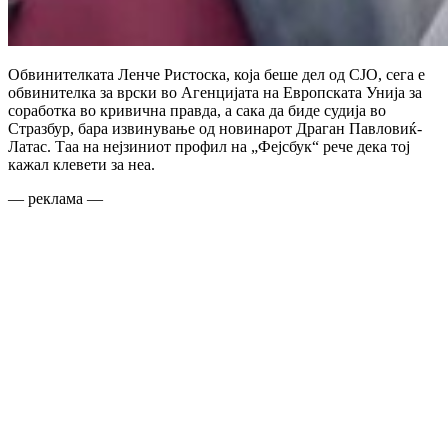
Обвинителката Ленче Ристоска, која беше дел од СЈО, сега е
обвинителка за врски во Агенцијата на Европската Унија за
соработка во кривична правда, а сака да биде судија во
Стразбур, бара извинување од новинарот Драган Павловиќ-
Латас. Таа на нејзиниот профил на „Фејсбук“ рече дека тој
кажал клевети за неа.
— реклама —