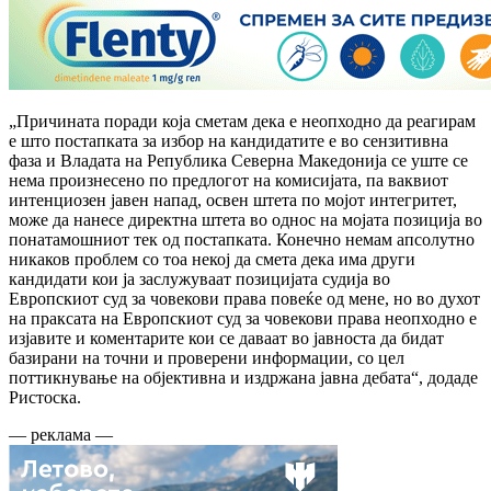
„Причината поради која сметам дека е неопходно да реагирам
е што постапката за избор на кандидатите е во сензитивна
фаза и Владата на Република Северна Македонија се уште се
нема произнесено по предлогот на комисијата, па ваквиот
интенциозен јавен напад, освен штета по мојот интегритет,
може да нанесе директна штета во однос на мојата позиција во
понатамошниот тек од постапката. Конечно немам апсолутно
никаков проблем со тоа некој да смета дека има други
кандидати кои ја заслужуваат позицијата судија во
Европскиот суд за човекови права повеќе од мене, но во духот
на праксата на Европскиот суд за човекови права неопходно е
изјавите и коментарите кои се даваат во јавноста да бидат
базирани на точни и проверени информации, со цел
поттикнување на објективна и издржана јавна дебата“, додаде
Ристоска.
— реклама —