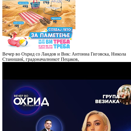
Вечер во Охрид со Ландов и Вик: Антониа Гиговска, Никола
Станишиќ, градоначалникот Пецаков,