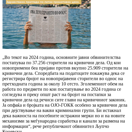
„Во текот на 2024 година, основните јавни обвинителства
постапуваа по 37.256 сторители на кривични дела. Од кои
новопримени беа пријави против вкупно 25.909 сторители на
кривични дела. Споредбата на податоците покажува дека се
регистрира бројот на новопријавени сторители во однос на
претходната година за околу 10 отсто. Зголемениот обем на
работа по предмети по кои постапување во 2024 година се
согледува и преку општ раст на бројот на постапки за
кривични дела од речиси сите глави на кривичниот законик.
Ја опфаќа и бројката на ОЈО-ГОКК особено за кривични дела
при дејствување на вакви криминални групи. Би истакнал
дека важноста на посебните истражни мерки но и на новите
механизми за меѓународна соработка и канали за размена на
информации“, рече републичкиот обвинител Љупчо
Коцевски.