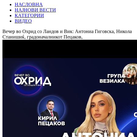
НАСЛОВНА
НАЈНОВИ ВЕСТИ
КАТЕГОРИИ
ВИДЕО
Вечер во Охрид со Ландов и Вик: Антониа Гиговска, Никола
Станишиќ, градоначалникот Пецаков,