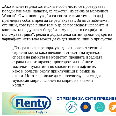
„Ако мислевте дека хотелските соби често се проверуваат
поради тие мали напасти, се лажете“, изјавила за магазинот
Woman’s Own, повикувајќи ги гостите сами темелно да ја
прегледаат собата пред да се распакуваат. За да се забележат
стеници, советува внимателно да се прегледаат шевовите и
копчињата на душекот бидејќи таму најчесто се кријат и
положуваат јајца“, рекла и додала дека ситни дамки од крв на
чаршафите исто така можат да бидат знак за нивно присуство.
„Генерално се препорачува да се проверат тесни и
скриени места како шевови и етикети на душекот,
споеви на рамката на креветот, предната и задната
страна на потпирачот, просторот зад ноќните
масички, пукнатини во ѕидовите или лајсните,
како и области околу приклучници и рамки за
слики. Исто така може да се почувствува и сладок,
мувлосан мирис, сличен на мирис на влажни
крпи.“