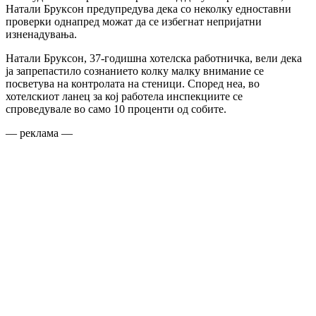
Натали Бруксон предупредува дека со неколку едноставни
проверки однапред можат да се избегнат непријатни
изненадувања.
Натали Бруксон, 37-годишна хотелска работничка, вели дека
ја запрепастило сознанието колку малку внимание се
посветува на контролата на стеници. Според неа, во
хотелскиот ланец за кој работела инспекциите се
спроведувале во само 10 проценти од собите.
— реклама —