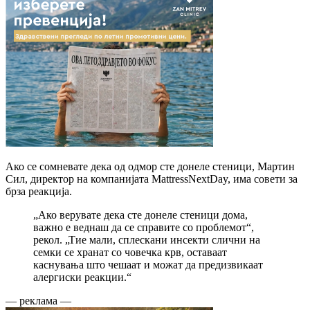
Ако се сомневате дека од одмор сте донеле стеници, Мартин
Сил, директор на компанијата MattressNextDay, има совети за
брза реакција.
„Ако верувате дека сте донеле стеници дома,
важно е веднаш да се справите со проблемот“,
рекол. „Тие мали, сплескани инсекти слични на
семки се хранат со човечка крв, оставаат
каснувања што чешаат и можат да предизвикаат
алергиски реакции.“
— реклама —