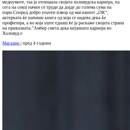
медиумите, таа ја отпишала својата холивудска кариера, па
сега на секој начин се труди да дојде до голема сума на
пари.Според добро упатен извор од магазинот „ОК“,
актерката ќе напише книга од која се надева дека ќе
профитира, а во која уште еднаш ќе ја раскаже својата страна
на приказната."Амбер смета дека нејзината кариера во
Холивуд е
Магазин
| пред 4 години