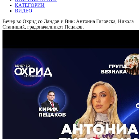
КАТЕГОРИИ
ВИДЕО
Вечер во Охрид со Ландов и Вик: Антониа Гиговска, Никола
Станишиќ, градоначалникот Пецаков,