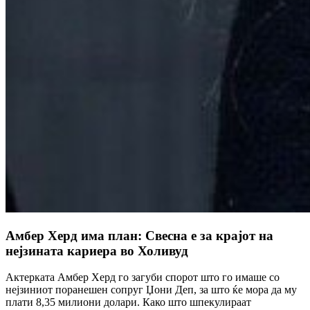
Амбер Херд има план: Свесна е за крајот на
нејзината кариера во Холивуд
Актерката Амбер Херд го загуби спорот што го имаше со
нејзиниот поранешен сопруг Џони Деп, за што ќе мора да му
плати 8,35 милиони долари. Како што шпекулираат