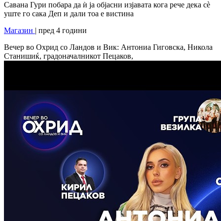
Савана Гури побара да ѝ ја објасни изјавата кога рече дека сè
уште го сака Деп и дали тоа е вистина
Магазин
| пред 4 години
Вечер во Охрид со Ландов и Вик: Антониа Гиговска, Никола
Станишиќ, градоначалникот Пецаков,