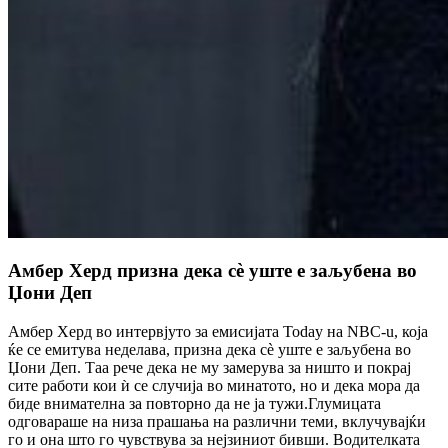
Амбер Херд призна дека сè уште е заљубена во
Џони Деп
Амбер Херд во интервјуто за емисијата Today на NBC-u, која
ќе се емитува неделава, призна дека сè уште е заљубена во
Џони Деп. Таа рече дека не му замерува за ништо и покрај
сите работи кои ѝ се случија во минатото, но и дека мора да
биде внимателна за повторно да не ја тужи.Глумицата
одговараше на низа прашања на различни теми, вклучувајќи
го и она што го чувствува за нејзиниот бивши. Водителката