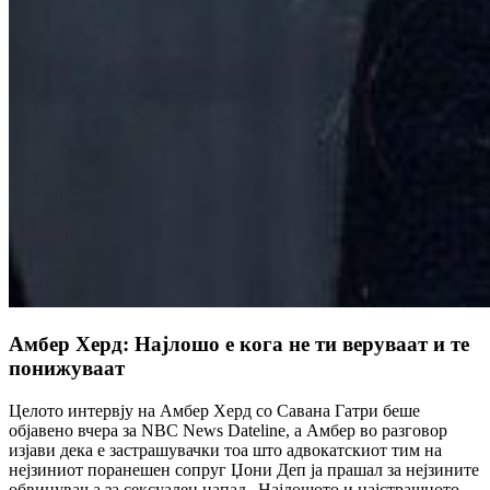
Амбер Херд: Најлошо е кога не ти веруваат и те
понижуваат
Целото интервју на Амбер Херд со Савана Гатри беше
објавено вчера за NBC News Dateline, а Амбер во разговор
изјави дека е застрашувачки тоа што адвокатскиот тим на
нејзиниот поранешен сопруг Џони Деп ја прашал за нејзините
обвинувања за сексуален напад.„Најлошото и најстрашното