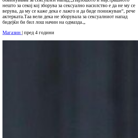
нешто за секој кој зборува за сексуално насилство е да не му се
верува, да му се каже дека е лажго и да биде понижуван“, рече
актерката.Таа вели дека не зборувала за сексуалниот напад
бидејќи би бил лош начин на одмазда.„
Магазин
| пред 4 години