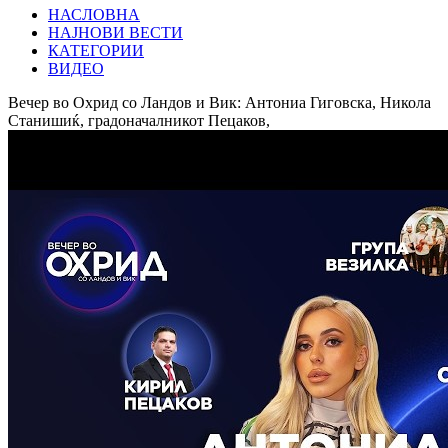
НАСЛОВНА
НАЈНОВИ ВЕСТИ
КАТЕГОРИИ
ВИДЕО
Вечер во Охрид со Ландов и Вик: Антониа Гиговска, Никола
Станишиќ, градоначалникот Пецаков,