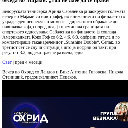
беседа во Мајами: „Тоа не смее да се прави“
Белоруската тенисерка Арина Сабаленка ја заокружи големата
вечер во Мајами со нов трофеј, но вниманието по финалето го
украде еден неочекуван момент – директното обраќање до
навивачка која, според неа, ја преминала границата на
спортското однесување.Сабаленка во финалето ја совлада
Американката Коко Гоф со 6:2, 4:6, 6:3, одбрани титула и го
комплетираше таканаречениот „Sunshine Double“. Сепак, во
третиот сет се случи ситуација што ја исфрли од такт: при
резултат 3:2, додека траеше размена, една
Свет
| пред 4 месеци
Вечер во Охрид со Ландов и Вик: Антониа Гиговска, Никола
Станишиќ, градоначалникот Пецаков,