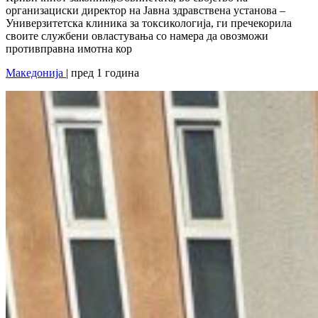
организациски директор на Јавна здравствена установа –
Универзитетска клиника за токсикологија, ги пречекорила
своите службени овластувања со намера да овозможи
противправна имотна кор
Македонија
| пред 1 година