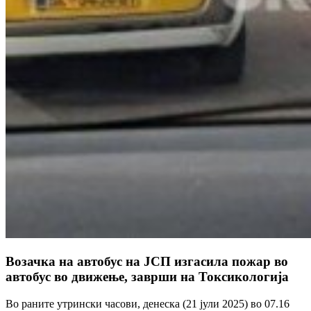
Возачка на автобус на ЈСП изгасила пожар во
автобус во движење, заврши на Токсикологија
Во раните утрински часови, денеска (21 јули 2025) во 07.16