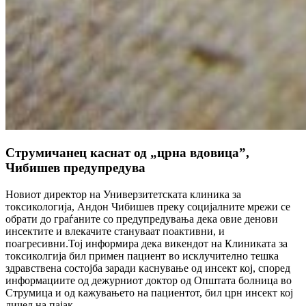
Струмичанец каснат од „црна вдовица”,
Чибишев предупредува
Новиот директор на Универзитетската клиника за
токсикологија, Андон Чибишев преку социјалните мрежи се
обрати до граѓаните со предупредувања дека овие денови
инсектите и влекачите стануваат поактивни, и
поагресивни.Тој информира дека викендот на Клиниката за
токсиколгија бил примен пациент во исклучително тешка
здравствена состојба заради каснување од инсект кој, според
информациите од дежурниот доктор од Општата болница во
Струмица и од кажувањето на пациентот, бил црн инсект кој
личел на пајак