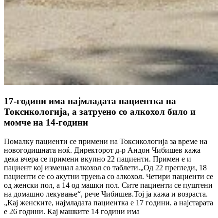
17-години има најмладата пациентка на
Токсикологија, а затруено со алкохол било и
момче на 14-години
Помалку пациенти се примени на Токсикологија за време на
новогодишната ноќ. Директорот д-р Андон Чибишев кажа
дека вчера се примени вкупно 22 пациенти. Примен е и
пациент кој измешал алкохол со таблети.„Од 22 прегледи, 18
пациенти се со акутни труења со алкохол. Четири пациенти се
од женски пол, а 14 од машки пол. Сите пациенти се пуштени
на домашно лекување“, рече Чибишев.Тој ја кажа и возраста.
„Кај женските, најмладата пациентка е 17 години, а најстарата
е 26 години. Кај машките 14 години има