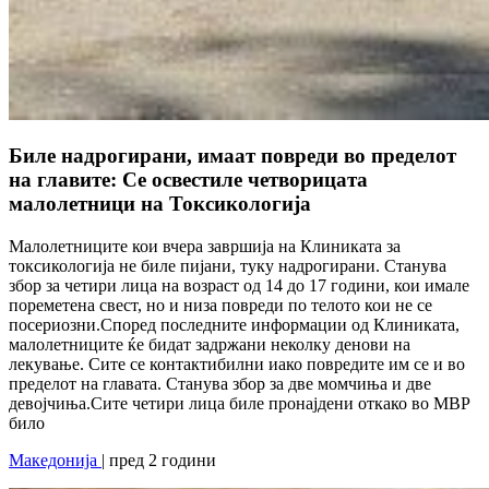
Биле надрогирани, имаат повреди во пределот
на главите: Се освестиле четворицата
малолетници на Токсикологија
Малолетниците кои вчера завршија на Клиниката за
токсикологија не биле пијани, туку надрогирани. Станува
збор за четири лица на возраст од 14 до 17 години, кои имале
пореметена свест, но и низа повреди по телото кои не се
посериозни.Според последните информации од Клиниката,
малолетниците ќе бидат задржани неколку денови на
лекување. Сите се контактибилни иако повредите им се и во
пределот на главата. Станува збор за две момчиња и две
девојчиња.Сите четири лица биле пронајдени откако во МВР
било
Македонија
| пред 2 години