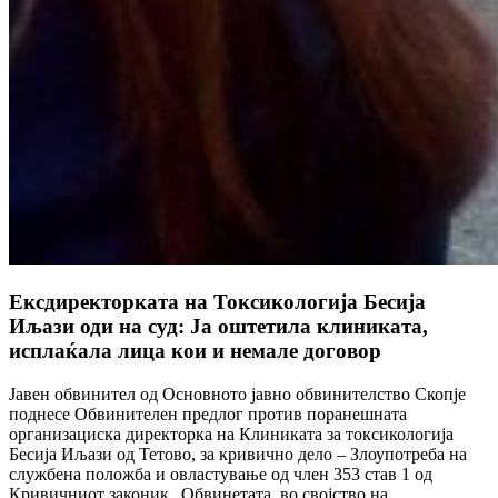
Ексдиректорката на Токсикологија Бесија
Иљази оди на суд: Ја оштетила клиниката,
исплаќала лица кои и немале договор
Јавен обвинител од Основното јавно обвинителство Скопје
поднесе Обвинителен предлог против поранешната
организациска директорка на Клиниката за токсикологија
Бесија Иљази од Тетово, за кривично дело – Злоупотреба на
службена положба и овластување од член 353 став 1 од
Кривичниот законик.„Обвинетата, во својство на