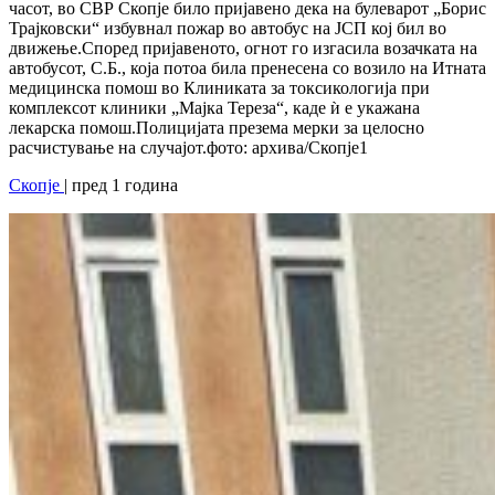
часот, во СВР Скопје било пријавено дека на булеварот „Борис
Трајковски“ избувнал пожар во автобус на ЈСП кој бил во
движење.Според пријавеното, огнот го изгасила возачката на
автобусот, С.Б., која потоа била пренесена со возило на Итната
медицинска помош во Клиниката за токсикологија при
комплексот клиники „Мајка Тереза“, каде ѝ е укажана
лекарска помош.Полицијата презема мерки за целосно
расчистување на случајот.фото: архива/Скопје1
Скопје
| пред 1 година