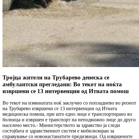
Тројца жители на Трубарево денеска се
амбулантски прегледани: Во текот на ноќта
извршени се 13 интервенции од Итната помош
Во текот на изминатата ноќ заклучно со попладнево во реонот
на Трубарево извршени се 13 интервенции од Итната
медицинска помош, при што едно лице е транспортирано во
болница и извршен е транспорт на неподвижно лице до друго
населено место.- Министерството за здравство ја следи
состојбата и здравствениот систем е мобилизиран за
справување со новонастанатите предизвици. Од извршените