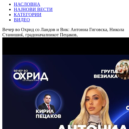
НАСЛОВНА
НАЈНОВИ ВЕСТИ
КАТЕГОРИИ
ВИДЕО
Вечер во Охрид со Ландов и Вик: Антониа Гиговска, Никола
Станишиќ, градоначалникот Пецаков,