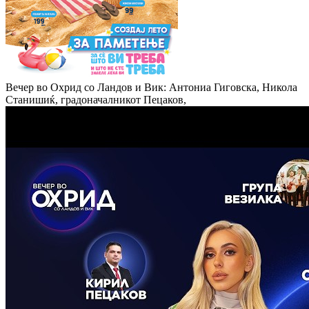
Вечер во Охрид со Ландов и Вик: Антониа Гиговска, Никола
Станишиќ, градоначалникот Пецаков,