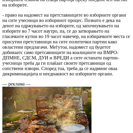
на изборите.
- право на надомест на претставниците во изборните органи
на сите учесници во изборниот процес. Познато е дека на
денот на одржувањето на изборите, од започнувањето на
изборите во 7 часот наутро, па, се до затворањето на
гласачките кутии во 19 часот навечер, на избирачките места се
присутни претставници на сите политички партии како
овластени предлагачи. Меѓутоа, надомест од буџетот
добиваатс само претсавниците на коалициите на ВМРО-
ДПМНЕ, СДСМ, ДУИ и ВРЕДИ а сите останати партии-
учесници треба да ги плаќаат своите претсавници од
сопствени извори. Според тоа, треба да се надмине оваа
дикриминацијата и нееднаквост во изборните органи.
— реклама —