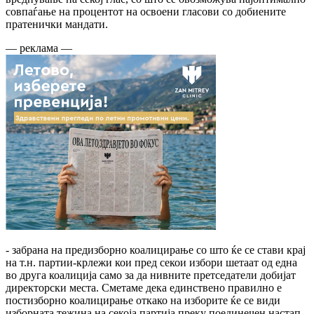
совпаѓање на процентот на освоени гласови со добиените
пратенички мандати.
— реклама —
- забрана на предизборно коалицирање со што ќе се стави крај
на т.н. партии-крлежи кои пред секои избори шетаат од една
во друга коалиција само за да нивните претседатели добијат
директорски места. Сметаме дека единствено правилно е
постизборно коалицирање откако на изборите ќе се види
изборната тежина на секоја партија преку поединечен настап