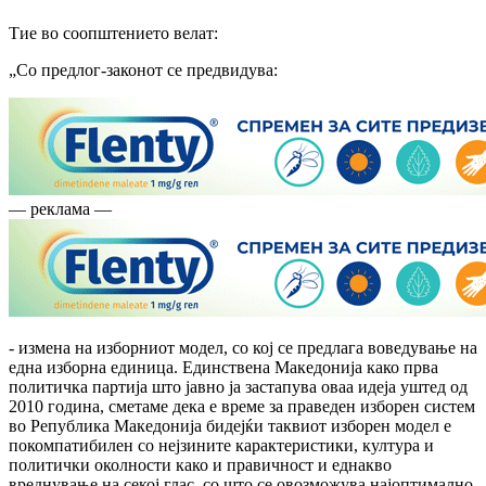
Тие во соопштението велат:
„Со предлог-законот се предвидува:
— реклама —
- измена на изборниот модел, со кој се предлага воведување на
една изборна единица. Единствена Македонија како прва
политичка партија што јавно ја застапува оваа идеја уштед од
2010 година, сметаме дека е време за праведен изборен систем
во Република Македонија бидејќи таквиот изборен модел е
покомпатибилен со нејзините карактеристики, култура и
политички околности како и правичност и еднакво
вреднување на секој глас, со што се овозможува најоптимално