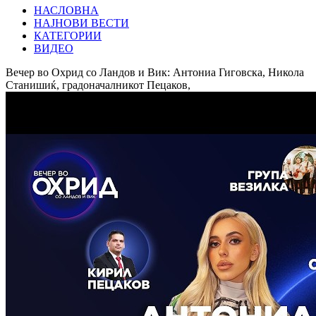
НАСЛОВНА
НАЈНОВИ ВЕСТИ
КАТЕГОРИИ
ВИДЕО
Вечер во Охрид со Ландов и Вик: Антониа Гиговска, Никола
Станишиќ, градоначалникот Пецаков,