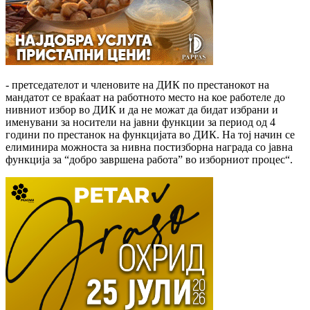
- претседателот и членовите на ДИК по престанокот на
мандатот се враќаат на работното место на кое работеле до
нивниот избор во ДИК и да не можат да бидат избрани и
именувани за носители на јавни функции за период од 4
години по престанок на функцијата во ДИК. На тој начин се
елиминира можноста за нивна постизборна награда со јавна
функција за “добро завршена работа” во изборниот процес“.