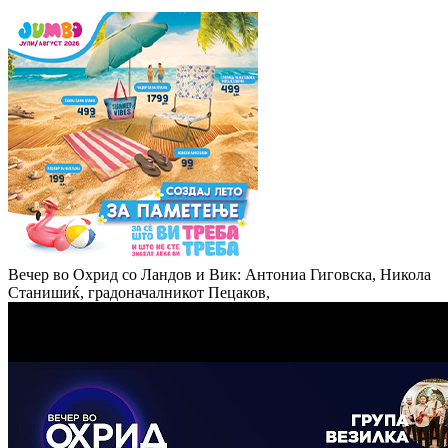
Вечер во Охрид со Ландов и Вик: Антониа Гиговска, Никола
Станишиќ, градоначалникот Пецаков,