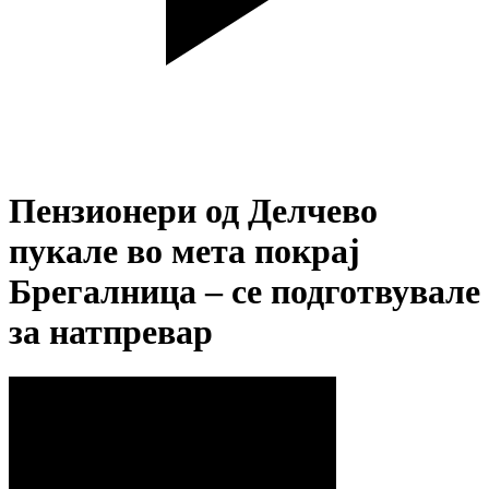
Пензионери од Делчево
пукале во мета покрај
Брегалница – се подготвувале
за натпревар