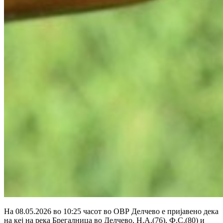
На 08.05.2026 во 10:25 часот во ОВР Делчево е пријавено дека
на кеј на река Брегалница во Делчево, Н.А.(76), Ф.С.(80) и