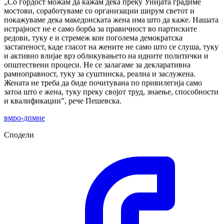
„Со гордост можам да кажам дека преку Унијата градиме
мостови, соработуваме со организации ширум светот и
покажуваме дека македонската жена има што да каже. Нашата
истрајност не е само борба за правичност во партиските
редови, туку е и стремеж кон поголема демократска
застапеност, каде гласот на жените не само што се слуша, туку
и активно влијае врз обликувањето на идните политички и
општествени процеси. Не се залагаме за декларативна
рамноправност, туку за суштинска, реална и заслужена.
Жената не треба да биде почитувана по привилегија само
затоа што е жена, туку преку својот труд, знаење, способности
и квалификации”, рече Пешевска.
вмро-дпмне
Сподели