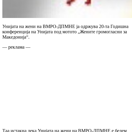
Унијата на жени на ВМРО-ДПМНЕ ја одржува 20-та Годишна
конференција на Унијата под мотото „Жените громогласни за
Македонија“.
— реклама —
Таа истакна дека Унијата на жени на ВМРО-ДПМНЕ е бедем