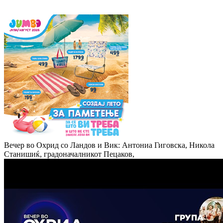
Вечер во Охрид со Ландов и Вик: Антониа Гиговска, Никола
Станишиќ, градоначалникот Пецаков,