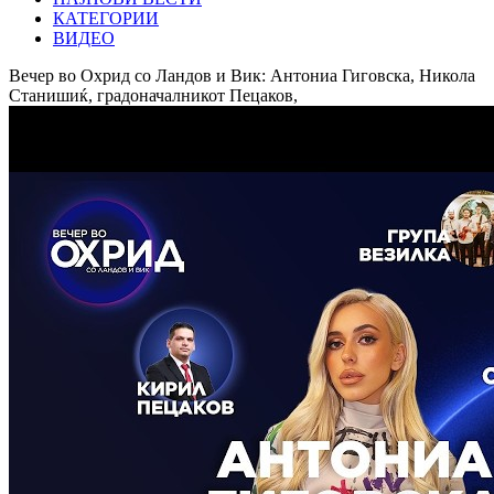
КАТЕГОРИИ
ВИДЕО
Вечер во Охрид со Ландов и Вик: Антониа Гиговска, Никола
Станишиќ, градоначалникот Пецаков,