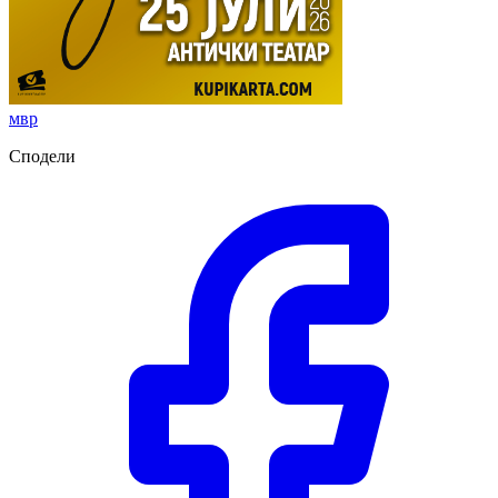
мвр
Сподели