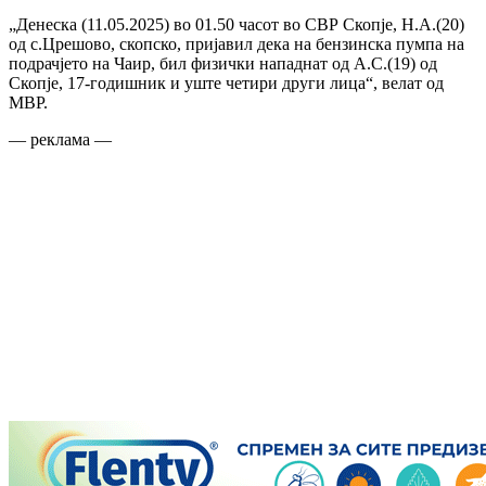
„Денеска (11.05.2025) во 01.50 часот во СВР Скопје, Н.А.(20)
од с.Црешово, скопско, пријавил дека на бензинска пумпа на
подрачјето на Чаир, бил физички нападнат од А.С.(19) од
Скопје, 17-годишник и уште четири други лица“, велат од
МВР.
— реклама —