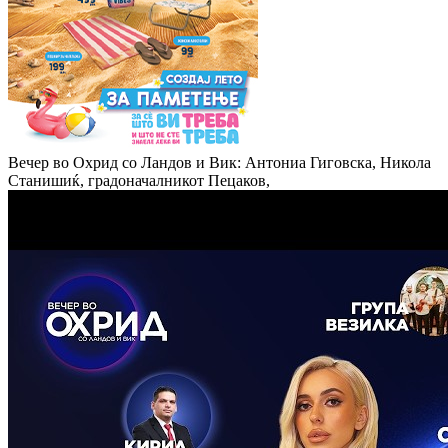
Вечер во Охрид со Ландов и Вик: Антониа Гиговска, Никола
Станишиќ, градоначалникот Пецаков,