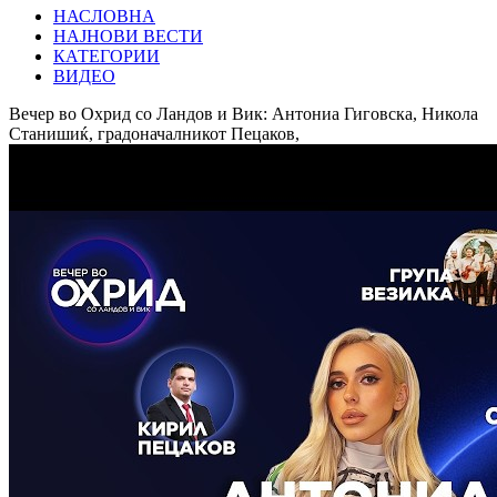
НАСЛОВНА
НАЈНОВИ ВЕСТИ
КАТЕГОРИИ
ВИДЕО
Вечер во Охрид со Ландов и Вик: Антониа Гиговска, Никола
Станишиќ, градоначалникот Пецаков,