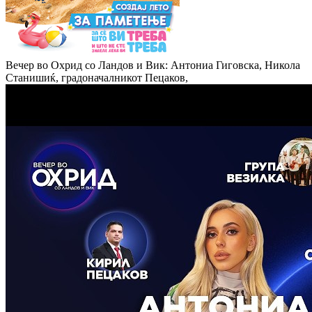
Вечер во Охрид со Ландов и Вик: Антониа Гиговска, Никола
Станишиќ, градоначалникот Пецаков,