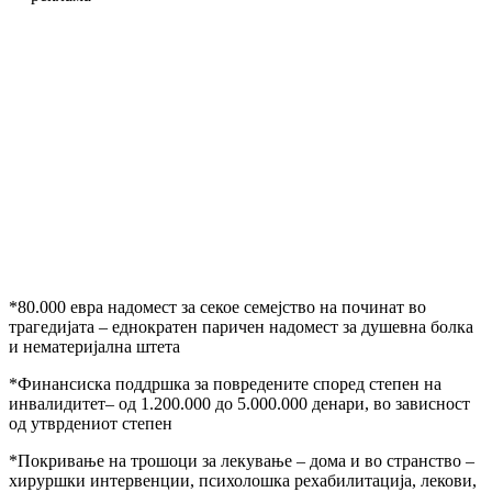
*80.000 евра надомест за секое семејство на починат во
трагедијата – еднократен паричен надомест за душевна болка
и нематеријална штета
*Финансиска поддршка за повредените според степен на
инвалидитет– од 1.200.000 до 5.000.000 денари, во зависност
од утврдениот степен
*Покривање на трошоци за лекување – дома и во странство –
хируршки интервенции, психолошка рехабилитација, лекови,