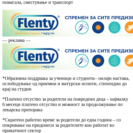
помагала, сместување и транспорт
— реклама —
*Образовна поддршка за ученици и студенти– онлајн настава,
ослободување од приемни и матурски испити, стипендии до
крај на студии
*Платено отсуство за родители на повредени деца – најмалку
6 месеци платено отсуство и можност за продолжување по
лекарска препорака
*Скратено работно време за родители до една година – со
покривање на придонеси за родителите кои работат во
приватниот сектор