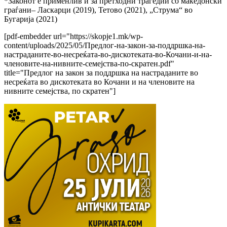
*Законот е применлив и за претходни трагедии со македонски
граѓани– Ласкарци (2019), Тетово (2021), „Струма“ во
Бугарија (2021)
[pdf-embedder url="https://skopje1.mk/wp-
content/uploads/2025/05/Предлог-на-закон-за-поддршка-на-
настраданите-во-несреќата-во-дискотеката-во-Кочани-и-на-
членовите-на-нивните-семејства-по-скратен.pdf"
title="Предлог на закон за поддршка на настраданите во
несреќата во дискотеката во Кочани и на членовите на
нивните семејства, по скратен"]