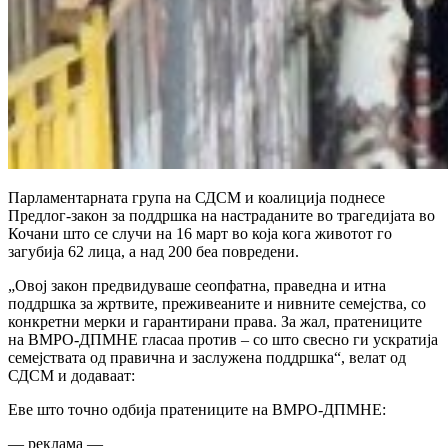
Парламентарната група на СДСМ и коалиција поднесе
Предлог-закон за поддршка на настраданите во трагедијата во
Кочани што се случи на 16 март во која кога животот го
загубија 62 лица, а над 200 беа повредени.
„Овој закон предвидуваше сеопфатна, праведна и итна
поддршка за жртвите, преживеаните и нивните семејства, со
конкретни мерки и гарантирани права. За жал, пратениците
на ВМРО-ДПМНЕ гласаа против – со што свесно ги ускратија
семејствата од правична и заслужена поддршка“, велат од
СДСМ и додаваат:
Еве што точно одбија пратениците на ВМРО-ДПМНЕ:
— реклама —