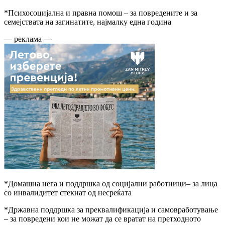
*Психосоцијална и правна помош – за повредените и за
семејствата на загинатите, најмалку една година
— реклама —
*Домашна нега и поддршка од социјални работници– за лица
со инвалидитет стекнат од несреќата
*Државна поддршка за преквалификација и самовработување
– за повредени кои не можат да се вратат на претходното