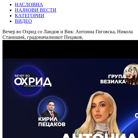
НАСЛОВНА
НАЈНОВИ ВЕСТИ
КАТЕГОРИИ
ВИДЕО
Вечер во Охрид со Ландов и Вик: Антониа Гиговска, Никола
Станишиќ, градоначалникот Пецаков,