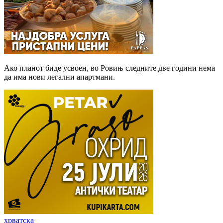
Ако планот биде усвоен, во Ровињ следните две години нема
да има нови легални апартмани.
хрватска