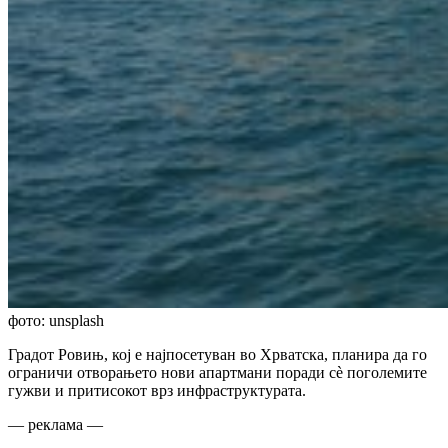
фото: unsplash
Градот Ровињ, кој е најпосетуван во Хрватска, планира да го
ограничи отворањето нови апартмани поради сè поголемите
гужви и притисокот врз инфраструктурата.
— реклама —