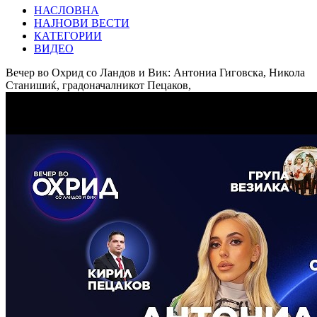
НАСЛОВНА
НАЈНОВИ ВЕСТИ
КАТЕГОРИИ
ВИДЕО
Вечер во Охрид со Ландов и Вик: Антониа Гиговска, Никола
Станишиќ, градоначалникот Пецаков,