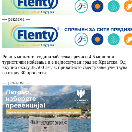
— реклама —
Ровињ минатата година забележал речиси 4,5 милиони
туристички ноќевања и е најпосетуван град во Хрватска. Од
вкупно околу 38.500 легла, приватното сместување учествува
со околу 30 проценти.
— реклама —