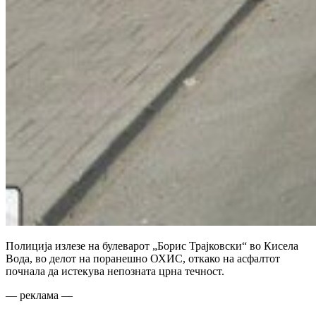
Полиција излезе на булеварот „Борис Трајковски“ во Кисела
Вода, во делот на поранешно ОХИС, откако на асфалтот
почнала да истекува непозната црна течност.
— реклама —