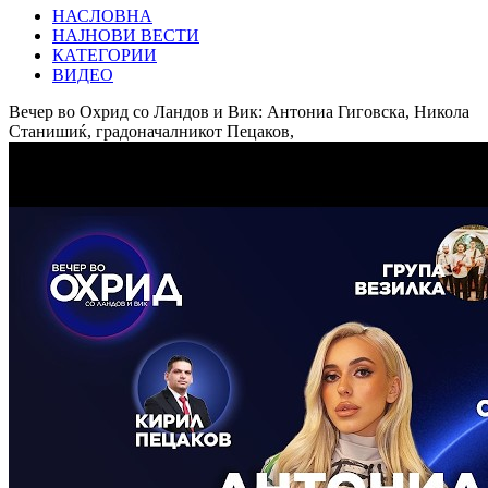
НАСЛОВНА
НАЈНОВИ ВЕСТИ
КАТЕГОРИИ
ВИДЕО
Вечер во Охрид со Ландов и Вик: Антониа Гиговска, Никола
Станишиќ, градоначалникот Пецаков,