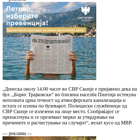
„Денеска околу 14.00 часот во СВР Скопје е пријавено дека на
бул. „Борис Трајковски“ во близина населба Пинтија истекува
непозната црна течност од атмосферската канализација и
истата се излева по булеварот. Полициски службеници од
СВР Скопје се излезени на лице место. Сообраќајот се
пренасочува и се преземаат мерки за утврдување на
причините и расчистување на случајот“, велат кусо од МВР.
— реклама —