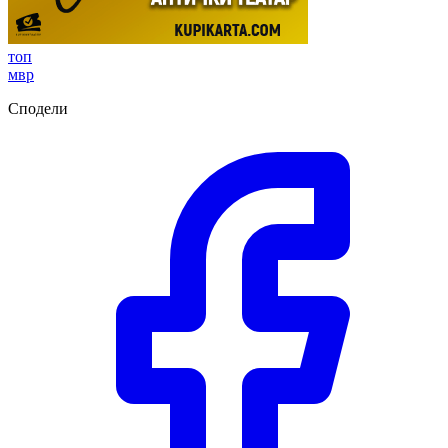
топ
мвр
Сподели