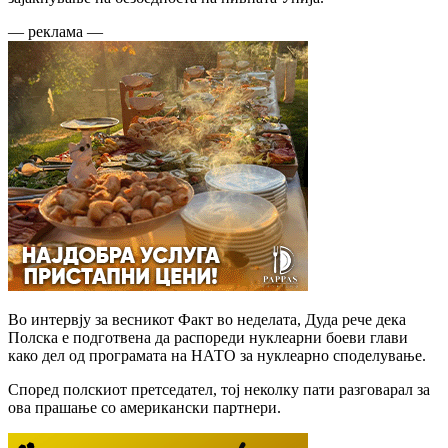
— реклама —
Во интервју за весникот Факт во неделата, Дуда рече дека
Полска е подготвена да распореди нуклеарни боеви глави
како дел од програмата на НАТО за нуклеарно споделување.
Според полскиот претседател, тој неколку пати разговарал за
ова прашање со американски партнери.