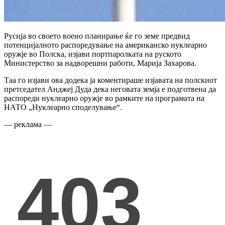
Русија во своето воено планирање ќе го земе предвид
потенцијалното распоредување на американско нуклеарно
оружје во Полска, изјави портпаролката на руското
Министерство за надворешни работи, Марија Захарова.
Таа го изјави ова додека ја коментираше изјавата на полскиот
претседател Анджеј Дуда дека неговата земја е подготвена да
распореди нуклеарно оружје во рамките на програмата на
НАТО „Нуклеарно споделување“.
— реклама —