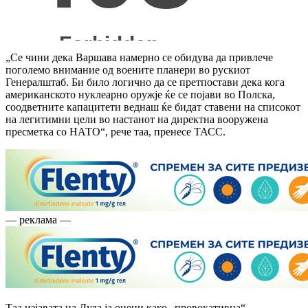
„Се чини дека Варшава намерно се обидува да привлече
поголемо внимание од воените планери во рускиот
Генералштаб. Би било логично да се претпостави дека кога
американското нуклеарно оружје ќе се појави во Полска,
соодветните капацитети веднаш ќе бидат ставени на списокот
на легитимни цели во настанот на директна вооружена
пресметка со НАТО“, рече таа, пренесе ТАСС.
— реклама —
Таа изјавата на Дуда ја оцени како „провокативна“.