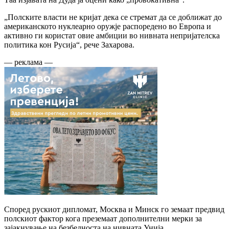
„Полските власти не кријат дека се стремат да се доближат до
американското нуклеарно оружје распоредено во Европа и
активно ги користат овие амбиции во нивната непријателска
политика кон Русија“, рече Захарова.
— реклама —
Според рускиот дипломат, Москва и Минск го земаат предвид
полскиот фактор кога преземаат дополнителни мерки за
зајакнување на безбедноста на нивната Унија.