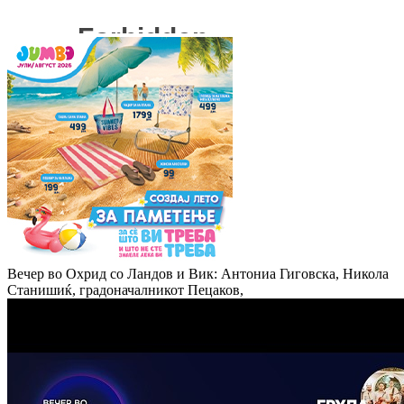
Вечер во Охрид со Ландов и Вик: Антониа Гиговска, Никола
Станишиќ, градоначалникот Пецаков,