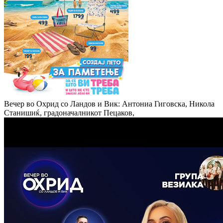
Вечер во Охрид со Ландов и Вик: Антониа Гиговска, Никола
Станишиќ, градоначалникот Пецаков,