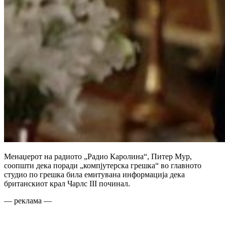
Менаџерот на радиото „Радио Каролина“, Питер Мур,
соопшти дека поради „компјутерска грешка“ во главното
студио по грешка била емитувана информација дека
британскиот крал Чарлс III починал.
— реклама —