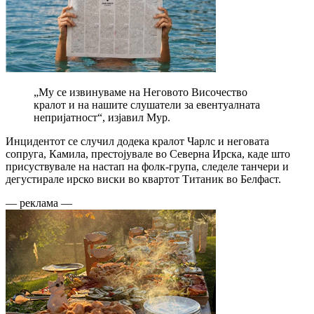
„Му се извинуваме на Неговото Височество
кралот и на нашите слушатели за евентуалната
непријатност“, изјавил Мур.
Инцидентот се случил додека кралот Чарлс и неговата
сопруга, Камила, престојувале во Северна Ирска, каде што
присуствувале на настап на фолк-група, следеле танчери и
дегустирале ирско виски во квартот Титаник во Белфаст.
— реклама —