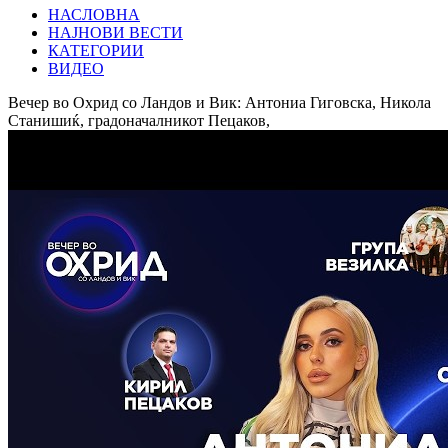
НАСЛОВНА
НАЈНОВИ ВЕСТИ
КАТЕГОРИИ
ВИДЕО
Вечер во Охрид со Ландов и Вик: Антониа Гиговска, Никола
Станишиќ, градоначалникот Пецаков,