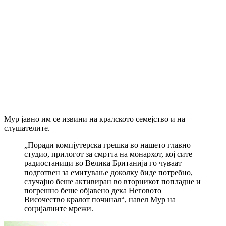
Мур јавно им се извини на кралското семејство и на
слушателите.
„Поради компјутерска грешка во нашето главно
студио, прилогот за смртта на монархот, кој сите
радиостаници во Велика Британија го чуваат
подготвен за емитување доколку биде потребно,
случајно беше активиран во вторникот попладне и
погрешно беше објавено дека Неговото
Височество кралот починал“, навел Мур на
социјалните мрежи.