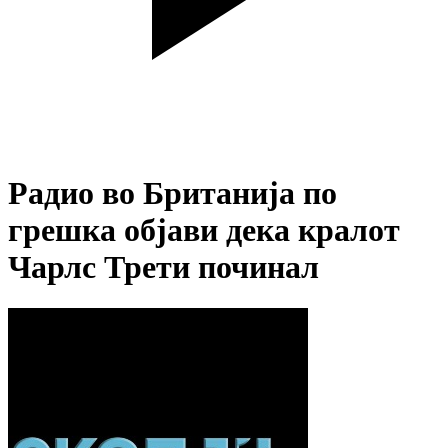
Радио во Британија по
грешка објави дека кралот
Чарлс Трети починал