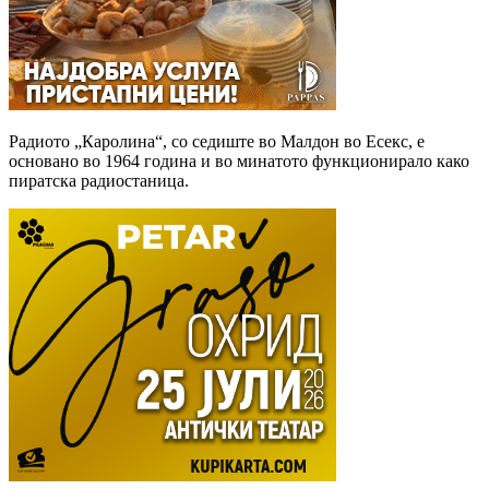
Радиото „Каролина“, со седиште во Малдон во Есекс, е
основано во 1964 година и во минатото функционирало како
пиратска радиостаница.