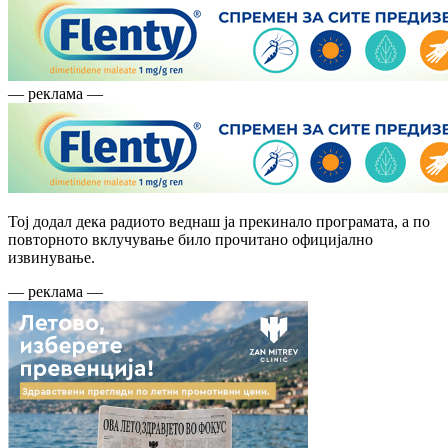
— реклама —
Тој додал дека радиото веднаш ја прекинало програмата, а по
повторното вклучување било прочитано официјално
извинување.
— реклама —