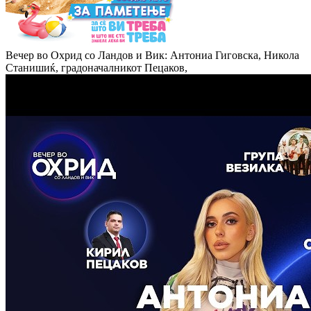
Вечер во Охрид со Ландов и Вик: Антониа Гиговска, Никола
Станишиќ, градоначалникот Пецаков,