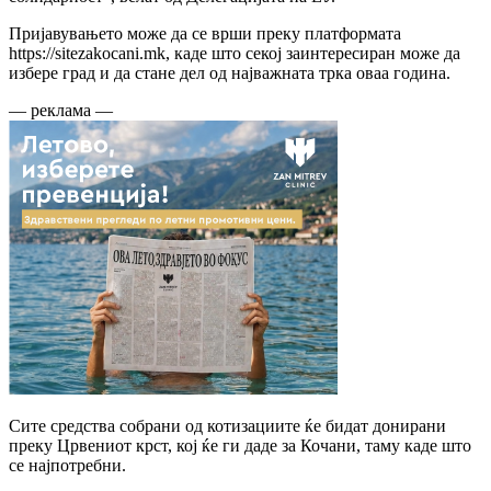
Пријавувањето може да се врши преку платформата
https://sitezakocani.mk, каде што секој заинтересиран може да
избере град и да стане дел од најважната трка оваа година.
— реклама —
Сите средства собрани од котизациите ќе бидат донирани
преку Црвениот крст, кој ќе ги даде за Кочани, таму каде што
се најпотребни.