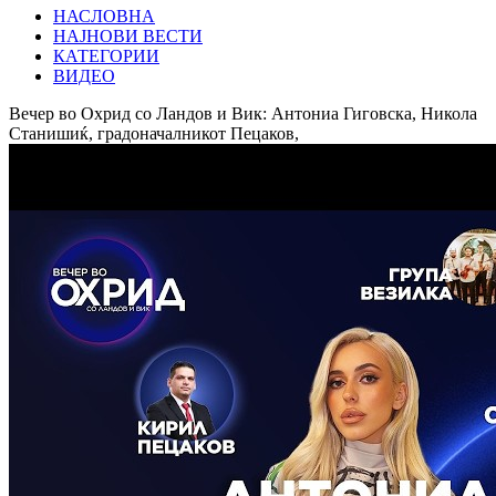
НАСЛОВНА
НАЈНОВИ ВЕСТИ
КАТЕГОРИИ
ВИДЕО
Вечер во Охрид со Ландов и Вик: Антониа Гиговска, Никола
Станишиќ, градоначалникот Пецаков,