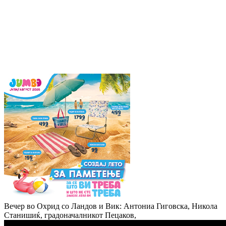
Вечер во Охрид со Ландов и Вик: Антониа Гиговска, Никола
Станишиќ, градоначалникот Пецаков,