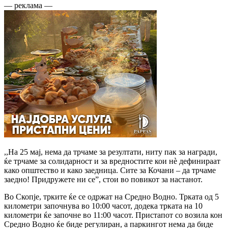
— реклама —
,,На 25 мај, нема да трчаме за резултати, ниту пак за награди,
ќе трчаме за солидарност и за вредностите кои нѐ дефинираат
како општество и како заедница. Сите за Кочани – да трчаме
заедно! Придружете ни се”, стои во повикот за настанот.
Во Скопје, трките ќе се одржат на Средно Водно. Трката од 5
километри започнува во 10:00 часот, додека трката на 10
километри ќе започне во 11:00 часот. Пристапот со возила кон
Средно Водно ќе биде регулиран, а паркингот нема да биде