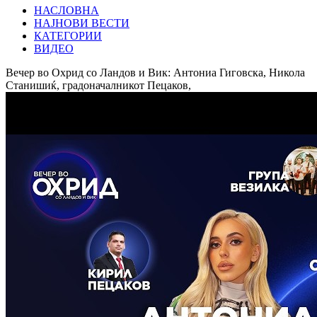
НАСЛОВНА
НАЈНОВИ ВЕСТИ
КАТЕГОРИИ
ВИДЕО
Вечер во Охрид со Ландов и Вик: Антониа Гиговска, Никола
Станишиќ, градоначалникот Пецаков,