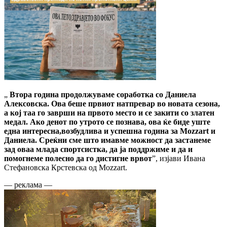
„
Втора година продолжуваме соработка со Даниела
Алексовска. Ова беше првиот натпревар во новата сезона,
а кој таа го заврши на првото место и се закити со златен
медал. Ако денот по утрото се познава, ова ќе биде уште
една интересна,возбудлива и успешна година за Mozzart
и
Даниела. Среќни сме што имавме можност да застанеме
зад оваа млада спортсистка, да ја поддржиме и да и
помогнеме полесно да го дистигне врвот
”, изјави Ивана
Стефановска Крстевска од Mozzart.
— реклама —