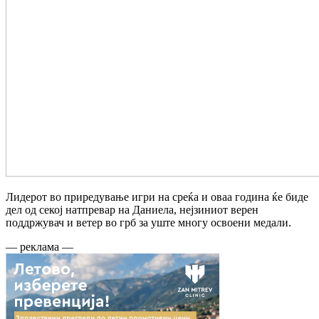
Лидерот во приредување игри на среќа и оваа година ќе биде
дел од секој натпревар на Даниела, нејзиниот верен
поддржувач и ветер во грб за уште многу освоени медали.
— реклама —