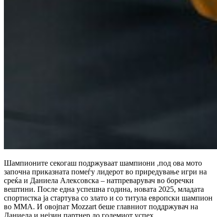
Шампионите секогаш подржуваат шампиони ,под ова мото
започна приказната помеѓу лидерот во приредување игри на
среќа и Даниела Алексовска – натпреварувач во боречки
вештини. После една успешна година, новата 2025, младата
спортистка ја стартува со злато и со титула европски шампион
во ММА. И овојпат Mozzart беше главниот поддржувач на
Даниела и нејзин партнер до големиот успех.