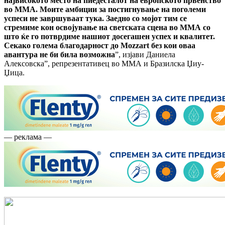
највисокото место на пиедесталот на европското првенство
во ММА. Моите амбиции за постигнување на поголеми
успеси не завршуваат тука. Заедно со мојот тим се
стремиме кон освојување на светската сцена во ММА со
што ќе го потврдиме нашиот досегашен успех и квалитет.
Секако голема благодарност до Mozzart без кои оваа
авантура не би била возможна
”, изјави Даниела
Алексовска”, репрезентативец во ММА и Бразилска Џиу-
Џица.
— реклама —