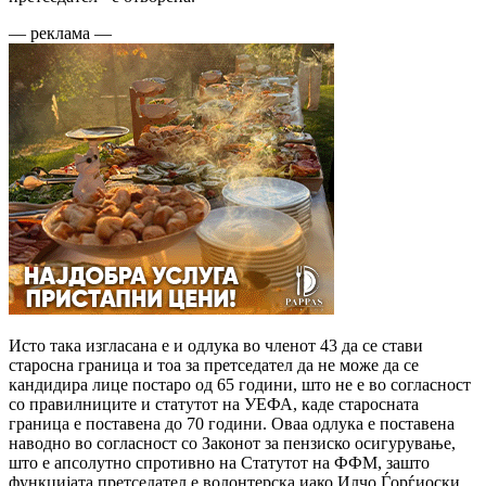
— реклама —
Исто така изгласана е и одлука во членот 43 да се стави
старосна граница и тоа за претседател да не може да се
кандидира лице постаро од 65 години, што не е во согласност
со правилниците и статутот на УЕФА, каде старосната
граница е поставена до 70 години. Оваа одлука е поставена
наводно во согласност со Законот за пензиско осигурување,
што е апсолутно спротивно на Статутот на ФФМ, зашто
функцијата претседател е волонтерска иако Илчо Ѓорѓиоски