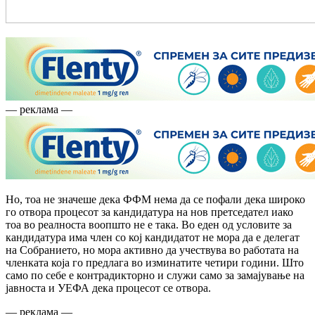
— реклама —
Но, тоа не значеше дека ФФМ нема да се пофали дека широко
го отвора процесот за кандидатура на нов претседател иако
тоа во реалноста воопшто не е така. Во еден од условите за
кандидатура има член со кој кандидатот не мора да е делегат
на Собранието, но мора активно да учествува во работата на
членката која го предлага во изминатите четири години. Што
само по себе е контрадикторно и служи само за замајување на
јавноста и УЕФА дека процесот се отвора.
— реклама —