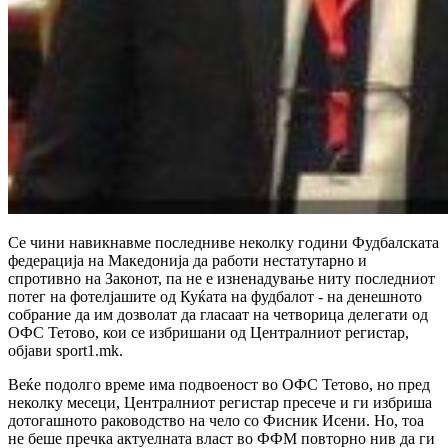
Се чини навикнавме последниве неколку години Фудбалската
федерација на Македонија да работи нестатутарно и
спротивно на Законот, па не е изненадување ниту последниот
потег на фотелјашите од Куќата на фудбалот - на денешното
собрание да им дозволат да гласаат на четворица делегати од
ОФС Тетово, кои се избришани од Централниот регистар,
објави sport1.mk.
Веќе подолго време има подвоеност во ОФС Тетово, но пред
неколку месеци, Централниот регистар пресече и ги избриша
дотогашното раководство на чело со Фисник Исени. Но, тоа
не беше пречка актуелната власт во ФФМ повторно нив да ги