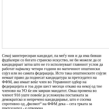
Секој заинтересиран кандидат, па меѓу нив и да има бивши
фудбалери со богато странско искуство, не би можеле да се
кандидираат затоа што не го исполнуваат главниот услов да
работат најмалку четири години во матичниот општински
сојуз или во самата федерација. Исто така општинските сојузи
немаат право да поднесат кандидатура за претседател на
ФФМ, ако имаат веќе член во Управниот одбор на
федерацијата и тоа дури шест месеци откако на некој од тие
членови на УО ќе им заврши мандатот. Оваа промена во
членот 91б уште повеќе ја усложнува постапката за
демократско и непречено кандидирање, што е сосема
спротивно од „филмот“ на ФФМ дека – сега трката за
претседател - е отворена.