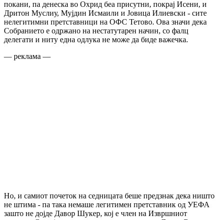
покани, па денеска во Охрид беа присутни, покрај Исени, и
Дритон Муслиу, Мујдин Исмаили и Јовица Илиевски - сите
нелегитимни претставници на ОФС Тетово. Ова значи дека
Собранието е одржано на нестатутарен начин, со фалц
делегати и ниту една одлука не може да биде важечка.
— реклама —
Но, и самиот почеток на седницата беше предзнак дека ништо
не штима - па така немаше легитимен претставник од УЕФА
зашто не дојде Давор Шукер, кој е член на Извршниот