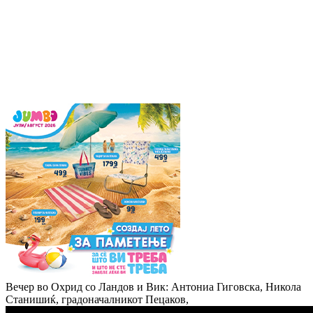
Вечер во Охрид со Ландов и Вик: Антониа Гиговска, Никола
Станишиќ, градоначалникот Пецаков,