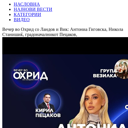
НАСЛОВНА
НАЈНОВИ ВЕСТИ
КАТЕГОРИИ
ВИДЕО
Вечер во Охрид со Ландов и Вик: Антониа Гиговска, Никола
Станишиќ, градоначалникот Пецаков,