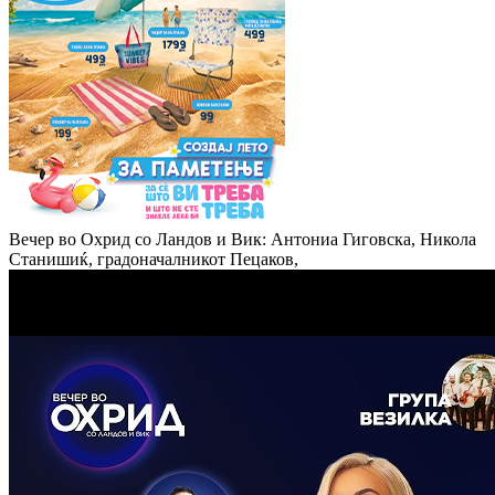
Вечер во Охрид со Ландов и Вик: Антониа Гиговска, Никола
Станишиќ, градоначалникот Пецаков,