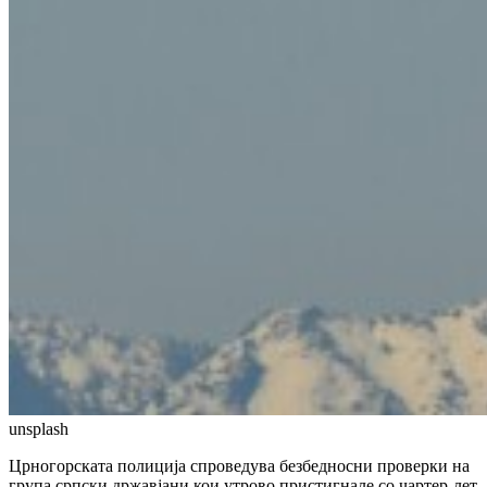
unsplash
Црногорската полиција спроведува безбедносни проверки на
група српски државјани кои утрово пристигнале со чартер-лет