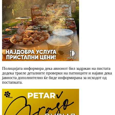
Полицијата информира дека авионот бил задржан на пистата
додека траеле деталните проверки на патниците и најави дека
јавноста дополнително ќе биде информирана за исходот од
постапката.