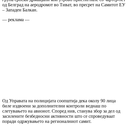
од Белград на аеродромот во Тиват, во пресрет на Самитот ЕУ
– Западен Балкан.
— реклама —
Од Управата на полицијата соопштија дека околу 90 лица
биле издвоени за дополнителни контроли веднаш по
слетувањето на авионот. Според нив, станува збор за дел од
засилените безбедносни активности што се спроведуваат
поради одржувањето на регионалниот самит.