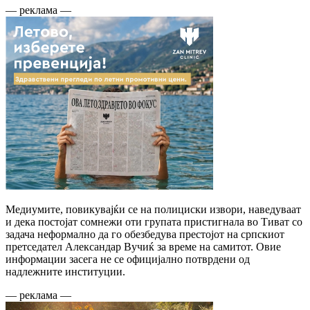
— реклама —
Медиумите, повикувајќи се на полициски извори, наведуваат
и дека постојат сомнежи оти групата пристигнала во Тиват со
задача неформално да го обезбедува престојот на српскиот
претседател Александар Вучиќ за време на самитот. Овие
информации засега не се официјално потврдени од
надлежните институции.
— реклама —