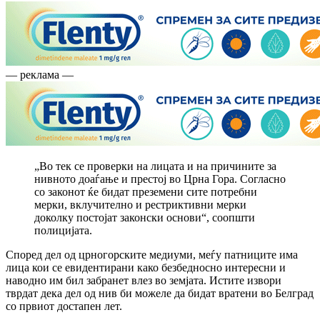
— реклама —
„Во тек се проверки на лицата и на причините за
нивното доаѓање и престој во Црна Гора. Согласно
со законот ќе бидат преземени сите потребни
мерки, вклучително и рестриктивни мерки
доколку постојат законски основи“, соопшти
полицијата.
Според дел од црногорските медиуми, меѓу патниците има
лица кои се евидентирани како безбедносно интересни и
наводно им бил забранет влез во земјата. Истите извори
тврдат дека дел од нив би можеле да бидат вратени во Белград
со првиот достапен лет.