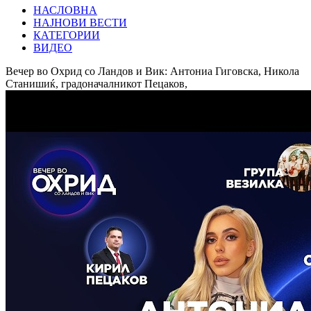
НАСЛОВНА
НАЈНОВИ ВЕСТИ
КАТЕГОРИИ
ВИДЕО
Вечер во Охрид со Ландов и Вик: Антониа Гиговска, Никола
Станишиќ, градоначалникот Пецаков,