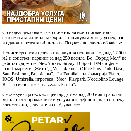
Со надеж дека ова е само почеток на ново поглавје во
економската иднина на Охрид – посакувам многу успех, раст
и одлични резултати!, истакна Пецаков во своето обраќање.
Новиот трговски центар има вкупна површина од над 17.000
м2 и сопствен паркинг за над 250 возила. Во „Охрид Мол“ ќе
работат фирмите: NewYorker, Sinsay, D Sport, DM drogerie
markt, маркети „Жито“, „Meга Фешн“, Office Plus, Duki Daso,
Sara Fashion, „Виа Фарм”, „La Familia“, парфимерија Piano,
IQOS, Umbrella, игротека „Уно“, Playpark, Nocciolino Lounge
Bar” и експозитура на „Хaлк Банка“.
Се очекува трговскиот центар да има над 200 нови работни
места преку продажните и услужните дејности, како и преку
логистиката, услугите и снабдувањето.