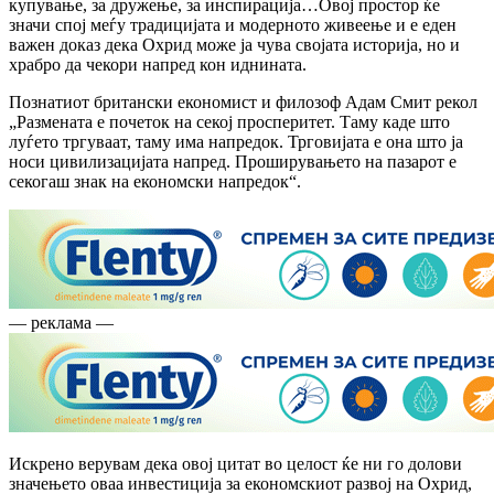
купување, за дружење, за инспирација…Овој простор ќе
значи спој меѓу традицијата и модерното живеење и е еден
важен доказ дека Охрид може ја чува својата историја, но и
храбро да чекори напред кон иднината.
Познатиот британски економист и филозоф Адам Смит рекол
„Размената е почеток на секој просперитет. Таму каде што
луѓето тргуваат, таму има напредок. Трговијата е она што ја
носи цивилизацијата напред. Проширувањето на пазарот е
секогаш знак на економски напредок“.
— реклама —
Искрено верувам дека овој цитат во целост ќе ни го долови
значењето оваа инвестиција за економскиот развој на Охрид,