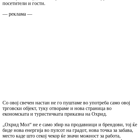
посетители и гости.
— реклама —
Со овој свечен настан не го пуштаме во употреба само овој
трговски објект, туку отвораме и нова страница во
економската и туристичката приказна на Охрид.
„Охрид Мол“ не е само збир на продавници и брендови, тој ќе
биде нова енергија во пулсот на градот, нова точка за забава,
место каде што секој чекор ќе значи можност за работа,