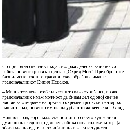
Со пригодна свеченост која се одржа денеска, започна со
работа новиот трговски центар „Охрид Мол“. Пред бројните
бизнисмени, гости и граѓани, свое обраќање имаше
градоначалникот Кирил Пецаков.
– Ми претставува особена чест што како охриѓанец и како
градоначалник имам можност да бидам дел од овој свечен
настан за отворање на првиот современ трговски центар во
нашиот град, новиот симбол на урбаното живеење во Охрид.
Нашиот град, кој е надалеку познат по своето културно и
духовно наследство, од денес добива нова содржина која ја
збогатува понудата за охриѓани но и за сите туристи,