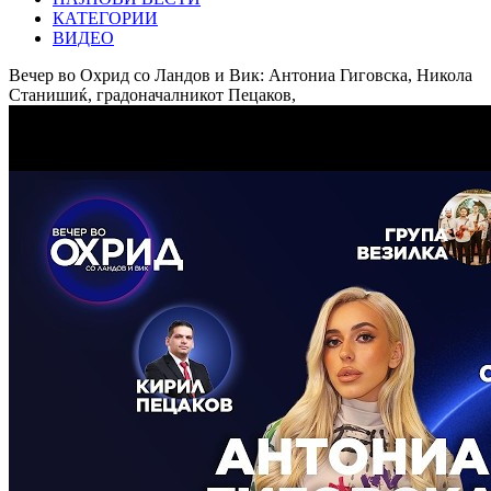
КАТЕГОРИИ
ВИДЕО
Вечер во Охрид со Ландов и Вик: Антониа Гиговска, Никола
Станишиќ, градоначалникот Пецаков,