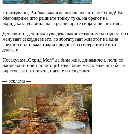
Почитувани, Ви благодариме што верувавте во Охрид! Ви
благодариме што решивте токму тука, на брегот на
охридската убавина, да ја реализирате својата бизнис идеја.
Денешниот ден покажува дека ваквите економски проекти го
менуваат секојдневието, го збогатуваат животот на една
средина и оставаат трајна вредност за генерациите што
доаѓаат.
Посакувам „Охрид Мол“ да биде жив, динамичен, полн со
насмевки и нови почетоци! Нека биде место каде што ќе се
вкрстуваат патиштата, идеите и искуствата.
— реклама —