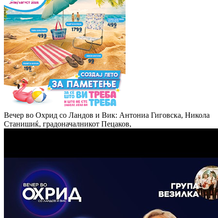
Вечер во Охрид со Ландов и Вик: Антониа Гиговска, Никола
Станишиќ, градоначалникот Пецаков,