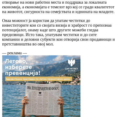
отворање на нови работни места и поддршка за локалната
економија, а економијата е темелот врз кој се гради квалитетот
на животот, сигурноста на семејствата и иднината на младите.
Оваа можност ја користам да упатам честитки до
инвеститорите кои со својата визија и храброст го препознаа
потенцијалот, онаму каде што другите можеби гледаа
предизвици. Исто така, упатувам честитки и до сите
компании и деловни субјекти кои отворија свои продавници и
претставништва во овој мол.
— реклама —