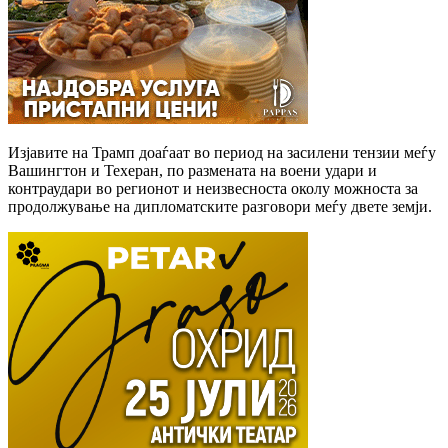
Изјавите на Трамп доаѓаат во период на засилени тензии меѓу
Вашингтон и Техеран, по размената на воени удари и
контраудари во регионот и неизвесноста околу можноста за
продолжување на дипломатските разговори меѓу двете земји.