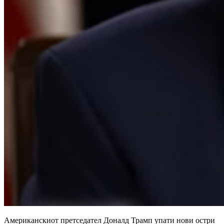
Американскиот претседател Доналд Трамп упати нови остри