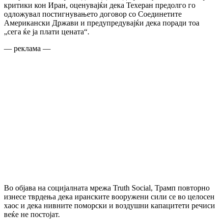
критики кон Иран, оценувајќи дека Техеран предолго го
одложувал постигнувањето договор со Соединетите
Американски Држави и предупредувајќи дека поради тоа
„сега ќе ја плати цената“.
— реклама —
Во објава на социјалната мрежа Truth Social, Трамп повторно
изнесе тврдења дека иранските вооружени сили се во целосен
хаос и дека нивните поморски и воздушни капацитети речиси
веќе не постојат.