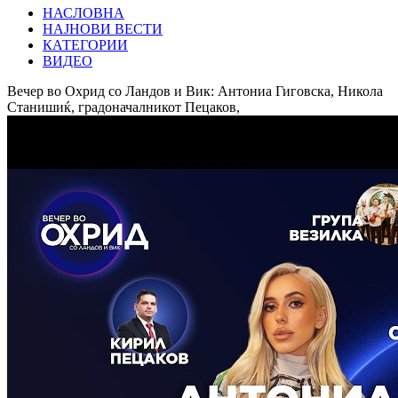
НАСЛОВНА
НАЈНОВИ ВЕСТИ
КАТЕГОРИИ
ВИДЕО
Вечер во Охрид со Ландов и Вик: Антониа Гиговска, Никола
Станишиќ, градоначалникот Пецаков,