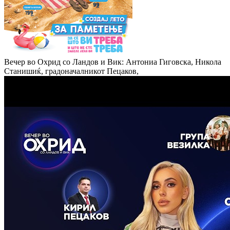
Вечер во Охрид со Ландов и Вик: Антониа Гиговска, Никола
Станишиќ, градоначалникот Пецаков,