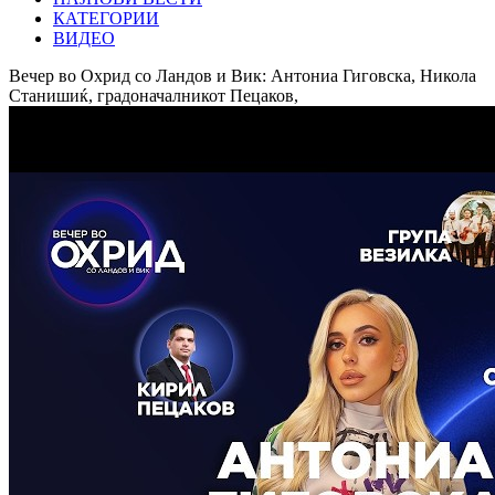
КАТЕГОРИИ
ВИДЕО
Вечер во Охрид со Ландов и Вик: Антониа Гиговска, Никола
Станишиќ, градоначалникот Пецаков,