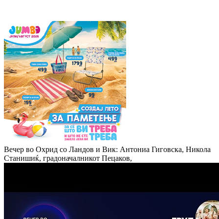
Вечер во Охрид со Ландов и Вик: Антониа Гиговска, Никола
Станишиќ, градоначалникот Пецаков,