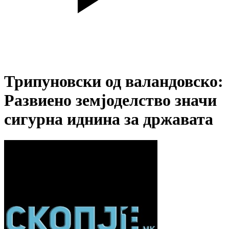
Трипуновски од валандовско:
Развиено земјоделство значи
сигурна иднина за државата