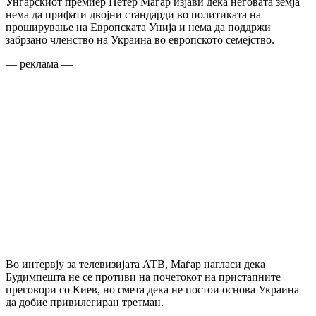
Унгарскиот премиер Петер Маѓар изјави дека неговата земја
нема да прифати двојни стандарди во политиката на
проширување на Европската Унија и нема да поддржи
забрзано членство на Украина во европското семејство.
— реклама —
Во интервју за телевизијата АТВ, Маѓар нагласи дека
Будимпешта не се противи на почетокот на пристапните
преговори со Киев, но смета дека не постои основа Украина
да добие привилегиран третман.