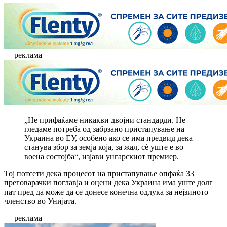
— реклама —
„Не прифаќаме никакви двојни стандарди. Не
гледаме потреба од забрзано пристапување на
Украина во ЕУ, особено ако се има предвид дека
станува збор за земја која, за жал, сè уште е во
воена состојба“, изјави унгарскиот премиер.
Тој потсети дека процесот на пристапување опфаќа 33
преговарачки поглавја и оцени дека Украина има уште долг
пат пред да може да се донесе конечна одлука за нејзиното
членство во Унијата.
— реклама —