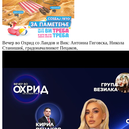
Вечер во Охрид со Ландов и Вик: Антониа Гиговска, Никола
Станишиќ, градоначалникот Пецаков,