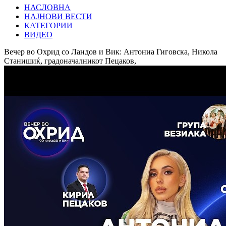
НАСЛОВНА
НАЈНОВИ ВЕСТИ
КАТЕГОРИИ
ВИДЕО
Вечер во Охрид со Ландов и Вик: Антониа Гиговска, Никола
Станишиќ, градоначалникот Пецаков,