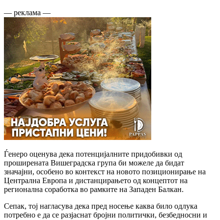
— реклама —
Ѓенеро оценува дека потенцијалните придобивки од
проширената Вишеградска група би можеле да бидат
значајни, особено во контекст на новото позиционирање на
Централна Европа и дистанцирањето од концептот на
регионална соработка во рамките на Западен Балкан.
Сепак, тој нагласува дека пред носење каква било одлука
потребно е да се разјаснат бројни политички, безбедносни и