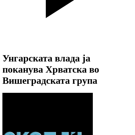
Унгарската влада ја
поканува Хрватска во
Вишеградската група