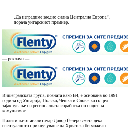
„Да изградиме заедно силна Централна Европа“,
порача унгарскиот премиер.
— реклама —
Вишеградската група, позната како В4, е основана во 1991
година од Унгарија, Полска, Чешка и Словачка со цел
зајакнување на регионалната соработка по падот на
комунизмот.
Политичкиот аналитичар Давор Ѓенеро смета дека
евентуалното приклучување на Хрватска би можело