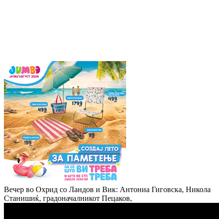
Вечер во Охрид со Ландов и Вик: Антониа Гиговска, Никола
Станишиќ, градоначалникот Пецаков,