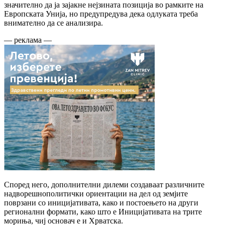
значително да ја зајакне нејзината позиција во рамките на
Европската Унија, но предупредува дека одлуката треба
внимателно да се анализира.
— реклама —
Според него, дополнителни дилеми создаваат различните
надворешнополитички ориентации на дел од земјите
поврзани со иницијативата, како и постоењето на други
регионални формати, како што е Иницијативата на трите
мориња, чиј основач е и Хрватска.