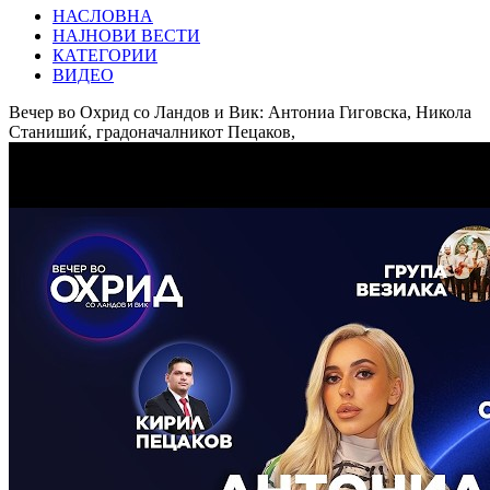
НАСЛОВНА
НАЈНОВИ ВЕСТИ
КАТЕГОРИИ
ВИДЕО
Вечер во Охрид со Ландов и Вик: Антониа Гиговска, Никола
Станишиќ, градоначалникот Пецаков,