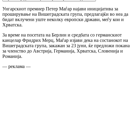
Унгарскиот премиер Петер Маѓар најави иницијатива за
проширување на Вишеградската група, предлагајќи во неа да
бидат вклучени уште неколку европски држави, меѓу кои и
Хрватска.
За време на посетата на Берлин и средбата со германскиот
канцелар Фридрих Мерц, Маѓар изјави дека на состанокот на
Вишеградската група, закажан за 23 јуни, ќе предложи покана
за членство до Австрија, Германија, Хрватска, Словенија и
Романија.
— реклама —