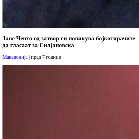
Јане Ченто од затвор ги повикува бојкотирачите
да гласаат за Силјановска
Македонија
| пред 7 години