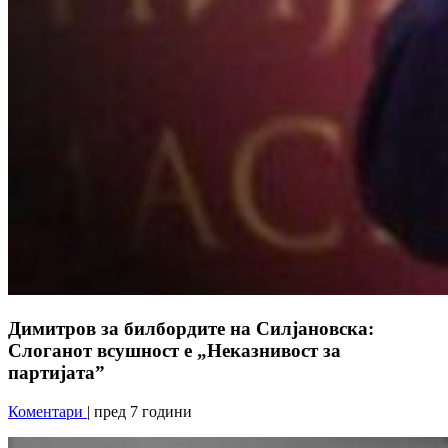
Димитров за билбордите на Силјановска:
Слоганот всушност е „Неказнивост за
партијата”
Коментари
| пред 7 години