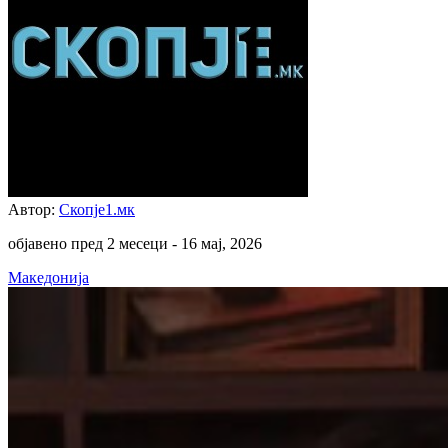
Автор:
Скопје1.мк
објавено пред 2 месеци -
16 мај, 2026
Македонија