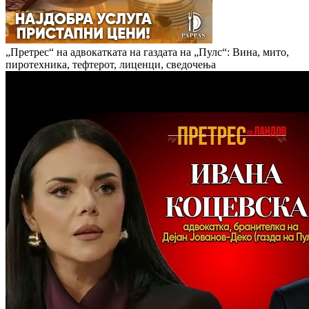
„Претрес“ на адвокатката на газдата на „Пулс“: Вина, мито,
пиротехника, тефтерот, лиценци, сведочења