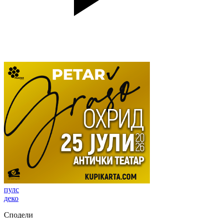
пулс
деко
Сподели