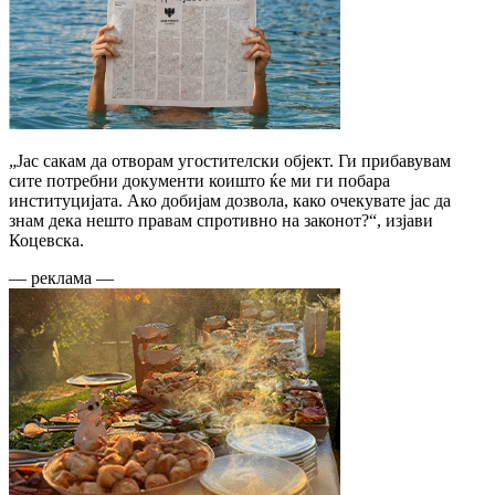
„Јас сакам да отворам угостителски објект. Ги прибавувам
сите потребни документи коишто ќе ми ги побара
институцијата. Ако добијам дозвола, како очекувате јас да
знам дека нешто правам спротивно на законот?“, изјави
Коцевска.
— реклама —