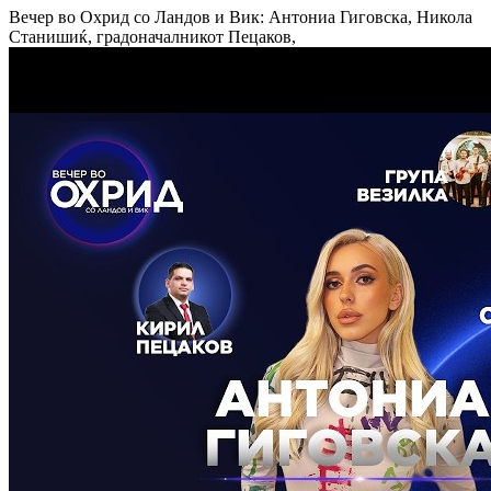
Вечер во Охрид со Ландов и Вик: Антониа Гиговска, Никола
Станишиќ, градоначалникот Пецаков,