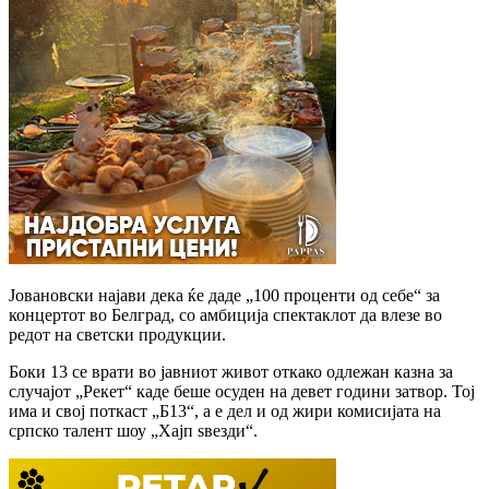
Јовановски најави дека ќе даде „100 проценти од себе“ за
концертот во Белград, со амбиција спектаклот да влезе во
редот на светски продукции.
Боки 13 се врати во јавниот живот откако одлежан казна за
случајот „Рекет“ каде беше осуден на девет години затвор. Тој
има и свој поткаст „Б13“, а е дел и од жири комисијата на
српско талент шоу „Хајп ѕвезди“.