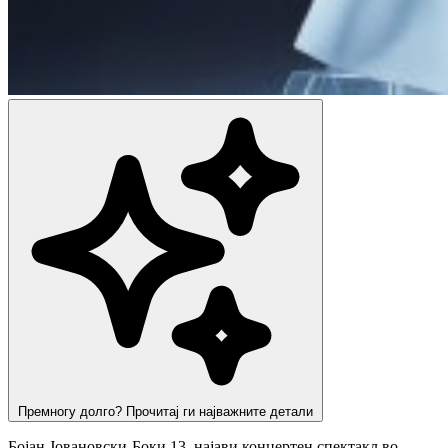
Премногу долго? Прочитај ги најважните детали
Бојан Јовановски-Боки 13, најави концертен спектакл во