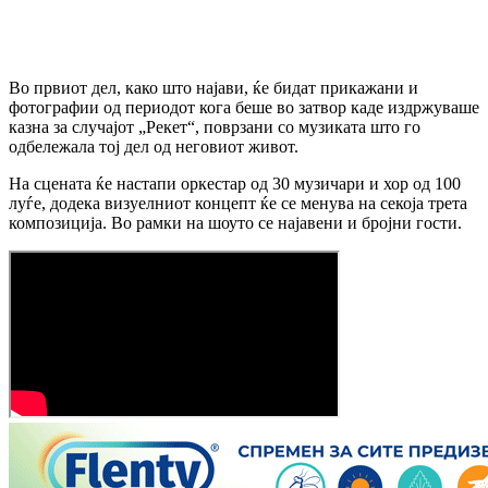
Во првиот дел, како што најави, ќе бидат прикажани и
фотографии од периодот кога беше во затвор каде издржуваше
казна за случајот „Рекет“, поврзани со музиката што го
одбележала тој дел од неговиот живот.
На сцената ќе настапи оркестар од 30 музичари и хор од 100
луѓе, додека визуелниот концепт ќе се менува на секоја трета
композиција. Во рамки на шоуто се најавени и бројни гости.