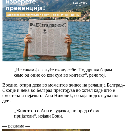
„Не сакам фејк луѓе околу себе. Поддршка барам
само од оние со кои сум во контакт“, рече тој.
Воедно, откри дека во моментов живее на релација Белград–
Скопје и дека во Белград престојува во хотел каде што е
сместена и пејачката Ана Николиќ, со која подготвува нов
дует.
„Животот со Ана е лудачки, но пред сè сме
пријатели“, изјави Боки.
— реклама —