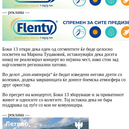
— реклама —
Боки 13 откри дека еден од сегментите ќе биде целосно
посветен на Марина Туцаковиќ, истакнувајќи дека досега
никој не реализирал концерт во нејзина чест, иако стои зад
најголемите регионални хитови.
Во делот „поп-империја“ ќе бидат изведени негови дуети со
колешки, додека завршницата ќе донесе боемска атмосфера со
друг оркестар.
Во пресрет на концертот, Боки 13 зборуваше и за приватниот
живот и односите со колегите. Тој истакна дека не бара
поддршка од луѓе со кои не комуницира.
— реклама —