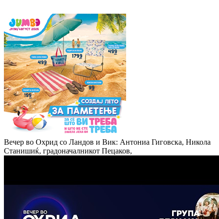
Вечер во Охрид со Ландов и Вик: Антониа Гиговска, Никола
Станишиќ, градоначалникот Пецаков,