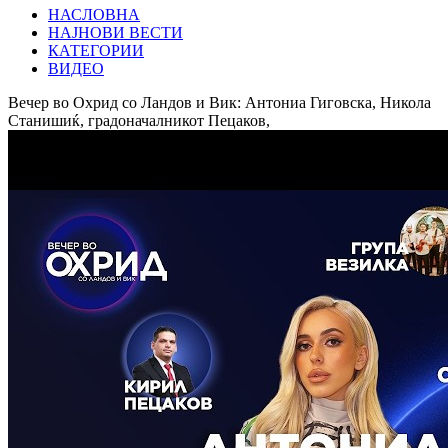
НАСЛОВНА
НАЈНОВИ ВЕСТИ
КАТЕГОРИИ
ВИДЕО
Вечер во Охрид со Ландов и Вик: Антониа Гиговска, Никола
Станишиќ, градоначалникот Пецаков,