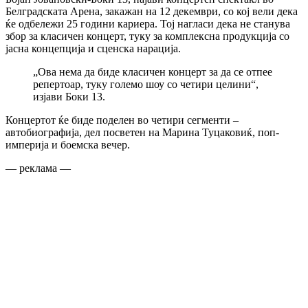
Белградската Арена, закажан на 12 декември, со кој вели дека
ќе одбележи 25 години кариера. Тој нагласи дека не станува
збор за класичен концерт, туку за комплексна продукција со
јасна концепција и сценска нарација.
„Ова нема да биде класичен концерт за да се отпее
репертоар, туку големо шоу со четири целини“,
изјави Боки 13.
Концертот ќе биде поделен во четири сегменти –
автобиографија, дел посветен на Марина Туцаковиќ, поп-
империја и боемска вечер.
— реклама —